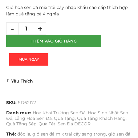
Giỏ hoa sen đá mix trái cây nhập khẩu cao cấp thích hợp
làm quà tặng bà ý nghĩa
THÊM VÀO GIỎ HÀNG
MUA NGAY
Yêu Thích
SKU:
SD62177
Danh mục:
Hoa Khai Trương Sen Đá
,
Hoa Sinh Nhật Sen
Đá
,
Lẵng Hoa Sen Đá
,
Quà Tặng
,
Quà Tặng Khách Hàng
,
Quà Tặng Sếp
,
Quà Tết
,
Sen Đá DECOR
Thẻ:
độc lạ
,
giỏ sen đá mix trái cây sang trọng
,
giỏ sen đá