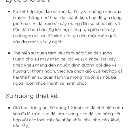
Sự kết hợp độc đáo và mới lạ:
Thay vì những món quà
truyền thống như hoa tươi, bánh kẹo, hay đồ gia dụng,
giỏ hoa sen đá mix trái cây mang đến sự khác biệt và
độc đáo hơn hẳn. Sự kết hợp sáng tạo giữa trái cây
tươi ngon và sen đá xinh xắn tạo nên một món quà
vừa đẹp mắt, vừa ý nghĩa.
Thể hiện sự quan tâm và chăm sóc:
Sen đá tượng
trưng cho sự may mắn, tài lộc và sức khỏe. Trai cây
nhập khẩu mang đến nguồn dinh dưỡng dồi dào và
hương vị thơm ngon. Việc lựa chọn giỏ quà kết hợp cả
hai thể hiện sự quan tâm và mong muốn bà nội, bà
ngoại luôn khỏe mạnh và hạnh phúc.
Xu hướng thiết kế:
Giỏ hoa đơn giản:
Sử dụng 1-2 loại sen đá phổ biến như
sen đá lá tròn, sen đá kim cương, sen đá sen hồng kết
hợp với các loại trái cây nhập khẩu như nho, táo, kiwi,
dâu tây,…