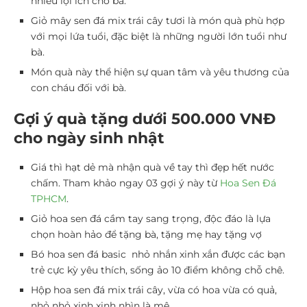
nhiều lợi ích cho bà.
Giỏ mây sen đá mix trái cây tươi là món quà phù hợp
với mọi lứa tuổi, đặc biệt là những người lớn tuổi như
bà.
Món quà này thể hiện sự quan tâm và yêu thương của
con cháu đối với bà.
Gợi ý quà tặng dưới 500.000 VNĐ
cho ngày sinh nhật
Giá thì hạt dẻ mà nhận quà về tay thì đẹp hết nước
chấm. Tham khảo ngay 03 gợi ý này từ
Hoa Sen Đá
TPHCM
.
Giỏ hoa sen đá cầm tay sang trọng, độc đáo là lựa
chọn hoàn hảo để tặng bà, tặng mẹ hay tặng vợ
Bó hoa sen đá basic nhỏ nhắn xinh xắn được các bạn
trẻ cực kỳ yêu thích, sống ảo 10 điểm không chỗ chê.
Hộp hoa sen đá mix trái cây, vừa có hoa vừa có quả,
nhỏ nhỏ xinh xinh nhìn là mê.