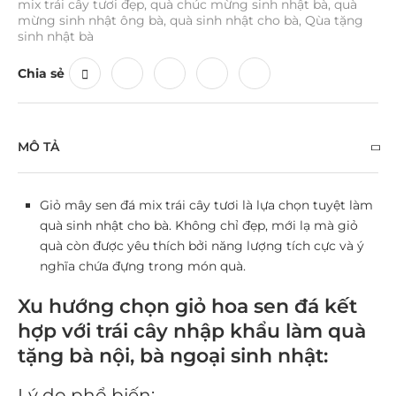
mix trái cây tươi đẹp
,
quà chúc mừng sinh nhật bà
,
quà
mừng sinh nhật ông bà
,
quà sinh nhật cho bà
,
Qùa tặng
sinh nhật bà
Chia sẻ
MÔ TẢ
Giỏ mây sen đá mix trái cây tươi là lựa chọn tuyệt làm
quà sinh nhật cho bà.
Không chỉ đẹp, mới lạ mà giỏ
quà còn được yêu thích bởi năng lượng tích cực và ý
nghĩa chứa đựng trong món quà.
Xu hướng chọn giỏ hoa sen đá kết
hợp với trái cây nhập khẩu làm quà
tặng bà nội, bà ngoại sinh nhật:
Lý do phổ biến: