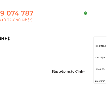
9 074 787
0
h từ T2-Chủ Nhật)
ÊN HỆ
Tìm đường
Gọi điện
Chat FB
Zalo Chat