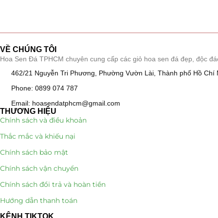
Hồ Điệp và Hoa Sen đá
(289)
Lan Hồ Điệp Truyền Thống
(132)
VỀ CHÚNG TÔI
Lũa Hồ Điệp Sen Đá
(91)
Hoa Sen Đá TPHCM chuyên cung cấp các giỏ hoa sen đá đẹp, độc đáo, k
462/21 Nguyễn Tri Phương, Phường Vườn Lài, Thành phố Hồ Chí 
Tiểu Cảnh Lan Sen Đá
(63)
Phone: 0899 074 787
Hoa Ngày Lễ 8/3
(38)
Email: hoasendatphcm@gmail.com
THƯƠNG HIỆU
Hoa Tặng 14/2
(16)
Chính sách và điều khoản
Thắc mắc và khiếu nại
Hoa Tặng 20/10
(33)
Chính sách bảo mật
Quà Tặng
(507)
Chính sách vận chuyển
Chính sách đổi trả và hoàn tiền
Quà Noel - Quà Giáng Sinh
(41)
Hướng dẫn thanh toán
Quà Tặng Khách Hàng
KÊNH TIKTOK
(390)