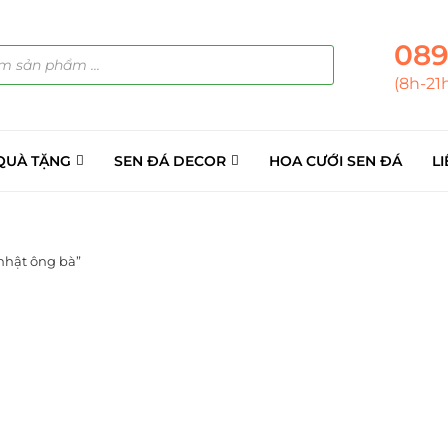
089
(8h-21
QUÀ TẶNG
SEN ĐÁ DECOR
HOA CƯỚI SEN ĐÁ
LI
nhật ông bà”