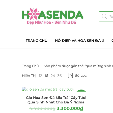
TRANG CHỦ
HỒ ĐIỆP VÀ HOA SEN ĐÁ
Trang Chủ
Sản phẩm được gắn thẻ “quà mừng sinh 
DANH MỤC SẢN PHẨM
Bộ Lọc
Hiển Thị
12
16
24
36
Giá Sỉ Đại Lý
(145)
Cây Sen Đá Giá Sỉ
(137)
-25%
Giỏ Hoa Sen Đá Mix Trái Cây Tươi
Quà Sinh Nhật Cho Bà Ý Nghĩa
Chậu Sen Đá Mini
(8)
4.400.000
₫
3.300.000
₫