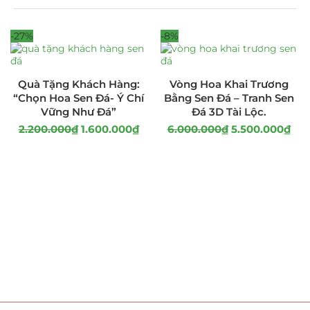
-27%
-8%
Quà Tặng Khách Hàng:
Vòng Hoa Khai Trương
“Chọn Hoa Sen Đá- Ý Chí
Bằng Sen Đá – Tranh Sen
Vững Như Đá”
Đá 3D Tài Lộc.
2.200.000
₫
1.600.000
₫
6.000.000
₫
5.500.000
₫