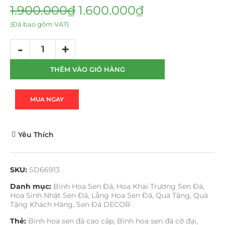
1.900.000
₫
1.600.000
₫
(Đã bao gồm VAT)
THÊM VÀO GIỎ HÀNG
MUA NGAY
Yêu Thích
SKU:
SD66913
Danh mục:
Bình Hoa Sen Đá
,
Hoa Khai Trương Sen Đá
,
Hoa Sinh Nhật Sen Đá
,
Lẵng Hoa Sen Đá
,
Quà Tặng
,
Quà
Tặng Khách Hàng
,
Sen Đá DECOR
Thẻ:
Bình hoa sen đá cao cấp
,
Bình hoa sen đá cỡ đại
,