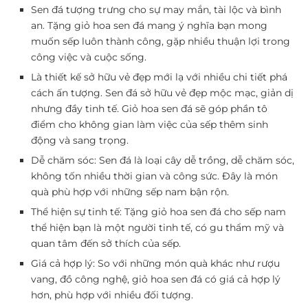
Sen đá tượng trưng cho sự may mắn, tài lộc và bình
an. Tặng giỏ hoa sen đá mang ý nghĩa bạn mong
muốn sếp luôn thành công, gặp nhiều thuận lợi trong
công việc và cuộc sống.
Là thiết kế sở hữu vẻ đẹp mới lạ với nhiều chi tiết phá
cách ấn tượng. Sen đá sở hữu vẻ đẹp mộc mạc, giản dị
nhưng đầy tinh tế. Giỏ hoa sen đá sẽ góp phần tô
điểm cho không gian làm việc của sếp thêm sinh
động và sang trọng.
Dễ chăm sóc: Sen đá là loại cây dễ trồng, dễ chăm sóc,
không tốn nhiều thời gian và công sức. Đây là món
quà phù hợp với những sếp nam bận rộn.
Thể hiện sự tinh tế: Tặng giỏ hoa sen đá cho sếp nam
thể hiện bạn là một người tinh tế, có gu thẩm mỹ và
quan tâm đến sở thích của sếp.
Giá cả hợp lý: So với những món quà khác như rượu
vang, đồ công nghệ, giỏ hoa sen đá có giá cả hợp lý
hơn, phù hợp với nhiều đối tượng.