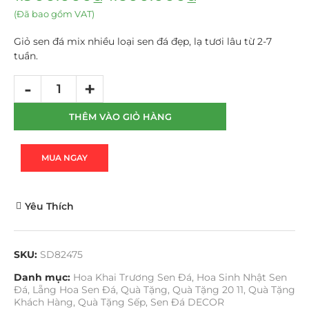
(Đã bao gồm VAT)
Giỏ sen đá mix nhiều loại sen đá đẹp, lạ tươi lâu từ 2-7
tuần.
THÊM VÀO GIỎ HÀNG
MUA NGAY
Yêu Thích
SKU:
SD82475
Danh mục:
Hoa Khai Trương Sen Đá
,
Hoa Sinh Nhật Sen
Đá
,
Lẵng Hoa Sen Đá
,
Quà Tặng
,
Quà Tặng 20 11
,
Quà Tặng
Khách Hàng
,
Quà Tặng Sếp
,
Sen Đá DECOR