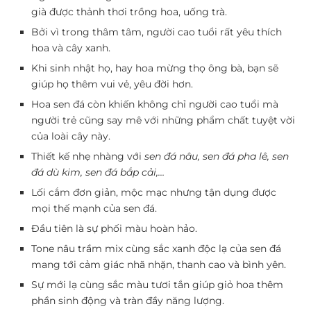
già được thảnh thơi trồng hoa, uống trà.
Bởi vì trong thâm tâm, người cao tuổi rất yêu thích
hoa và cây xanh.
Khi sinh nhật họ, hay hoa mừng thọ ông bà, bạn sẽ
giúp họ thêm vui vẻ, yêu đời hơn.
Hoa sen đá còn khiến không chỉ người cao tuổi mà
người trẻ cũng say mê với những phẩm chất tuyệt vời
của loài cây này.
Thiết kế nhẹ nhàng với
sen đá nâu, sen đá pha lê, sen
đá dù kim, sen đá bắp cải,…
Lối cắm đơn giản, mộc mạc nhưng tận dụng được
mọi thế mạnh của sen đá.
Đầu tiên là sự phối màu hoàn hảo.
Tone nâu trầm mix cùng sắc xanh độc lạ của sen đá
mang tới cảm giác nhã nhặn, thanh cao và bình yên.
Sự mới lạ cùng sắc màu tươi tắn giúp giỏ hoa thêm
phần sinh động và tràn đầy năng lượng.