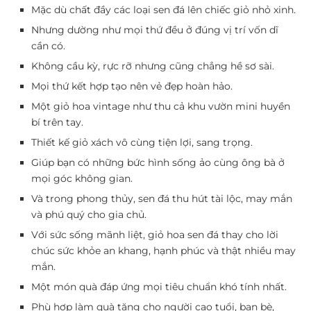
Mặc dù chất đầy các loại sen đá lên chiếc giỏ nhỏ xinh.
Nhưng dường như mọi thứ đều ở đúng vị trí vốn dĩ
cần có.
Không cầu kỳ, rực rỡ nhưng cũng chẳng hề sơ sài.
Mọi thứ kết hợp tạo nên vẻ đẹp hoàn hảo.
Một giỏ hoa vintage như thu cả khu vườn mini huyền
bí trên tay.
Thiết kế giỏ xách vô cùng tiện lợi, sang trọng.
Giúp bạn có những bức hình sống ảo cùng ông bà ở
mọi góc không gian.
Và trong phong thủy, sen đá thu hút tài lộc, may mắn
và phú quý cho gia chủ.
Với sức sống mãnh liệt, giỏ hoa sen đá thay cho lời
chúc sức khỏe an khang, hạnh phúc và thật nhiều may
mắn.
Một món quà đáp ứng mọi tiêu chuẩn khó tính nhất.
Phù hợp làm quà tặng cho người cao tuổi, bạn bè,