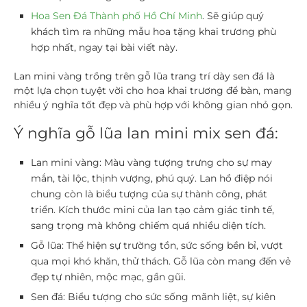
Hoa Sen Đá Thành phố Hồ Chí Minh
. Sẽ giúp quý
khách tìm ra những mẫu hoa tặng khai trương phù
hợp nhất, ngay tại bài viết này.
Lan mini vàng trồng trên gỗ lũa trang trí dày sen đá là
một lựa chọn tuyệt vời cho hoa khai trương để bàn, mang
nhiều ý nghĩa tốt đẹp và phù hợp với không gian nhỏ gọn.
Ý nghĩa gỗ lũa lan mini mix sen đá:
Lan mini vàng:
Màu vàng tượng trưng cho sự may
mắn, tài lộc, thịnh vượng, phú quý. Lan hồ điệp nói
chung còn là biểu tượng của sự thành công, phát
triển. Kích thước mini của lan tạo cảm giác tinh tế,
sang trọng mà không chiếm quá nhiều diện tích.
Gỗ lũa:
Thể hiện sự trường tồn, sức sống bền bỉ, vượt
qua mọi khó khăn, thử thách. Gỗ lũa còn mang đến vẻ
đẹp tự nhiên, mộc mạc, gần gũi.
Sen đá:
Biểu tượng cho sức sống mãnh liệt, sự kiên