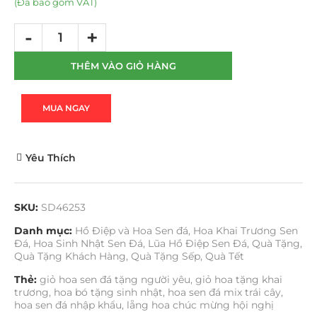
(Đã bao gồm VAT)
THÊM VÀO GIỎ HÀNG
MUA NGAY
Yêu Thích
SKU:
SD46253
Danh mục:
Hồ Điệp và Hoa Sen đá
,
Hoa Khai Trương Sen
Đá
,
Hoa Sinh Nhật Sen Đá
,
Lũa Hồ Điệp Sen Đá
,
Quà Tặng
,
Quà Tặng Khách Hàng
,
Quà Tặng Sếp
,
Quà Tết
Thẻ:
giỏ hoa sen đá tặng người yêu
,
giỏ hoa tặng khai
trương
,
hoa bó tặng sinh nhật
,
hoa sen đá mix trái cây
,
hoa sen đá nhập khẩu
,
lẵng hoa chúc mừng hội nghị