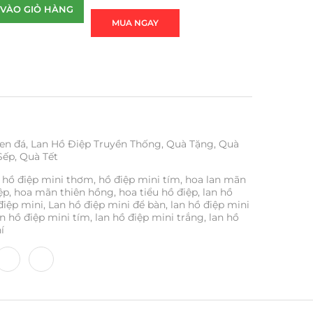
VÀO GIỎ HÀNG
MUA NGAY
en đá
,
Lan Hồ Điệp Truyền Thống
,
Quà Tặng
,
Quà
Sếp
,
Quà Tết
hồ điệp mini thơm
,
hồ điệp mini tím
,
hoa lan mãn
ệp
,
hoa mãn thiên hồng
,
hoa tiểu hồ điệp
,
lan hồ
điệp mini
,
Lan hồ điệp mini để bàn
,
lan hồ điệp mini
an hồ điệp mini tím
,
lan hồ điệp mini trắng
,
lan hồ
í