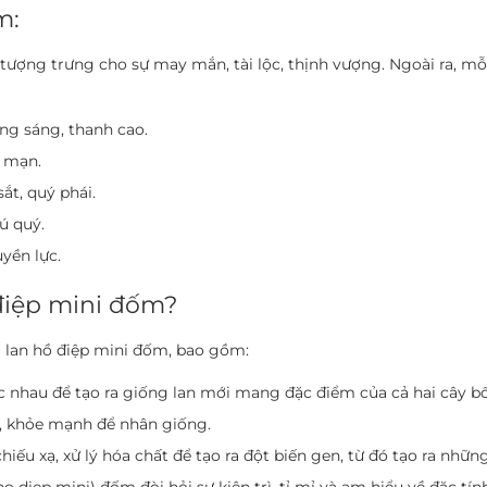
m:
 tượng trưng cho sự may mắn, tài lộc, thịnh vượng. Ngoài ra, 
ong sáng, thanh cao.
g mạn.
ắt, quý phái.
ú quý.
yền lực.
điệp mini đốm?
 lan hồ điệp mini đốm, bao gồm:
c nhau để tạo ra giống lan mới mang đặc điểm của cả hai cây b
, khỏe mạnh để nhân giống.
u xạ, xử lý hóa chất để tạo ra đột biến gen, từ đó tạo ra nhữn
ho diep mini) đốm đòi hỏi sự kiên trì, tỉ mỉ và am hiểu về đặc tí