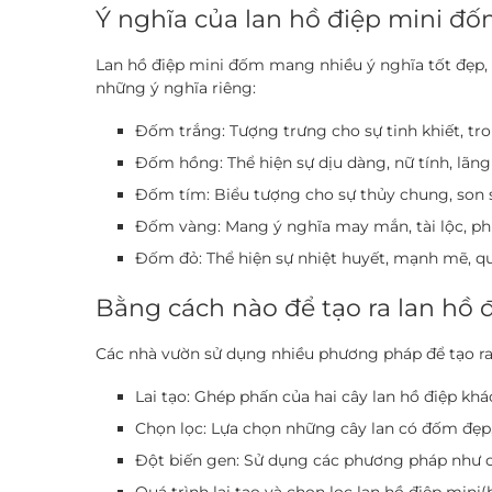
Ý nghĩa của lan hồ điệp mini đố
Lan hồ điệp mini đốm mang nhiều ý nghĩa tốt đẹp,
những ý nghĩa riêng:
Đốm trắng:
Tượng trưng cho sự tinh khiết, tr
Đốm hồng:
Thể hiện sự dịu dàng, nữ tính, lãn
Đốm tím:
Biểu tượng cho sự thủy chung, son s
Đốm vàng:
Mang ý nghĩa may mắn, tài lộc, ph
Đốm đỏ:
Thể hiện sự nhiệt huyết, mạnh mẽ, qu
Bằng cách nào để tạo ra lan hồ 
Các nhà vườn sử dụng nhiều phương pháp để tạo ra
Lai tạo:
Ghép phấn của hai cây lan hồ điệp khá
Chọn lọc:
Lựa chọn những cây lan có đốm đẹp
Đột biến gen:
Sử dụng các phương pháp như chiế
Quá trình lai tạo và chọn lọc lan hồ điệp mini(