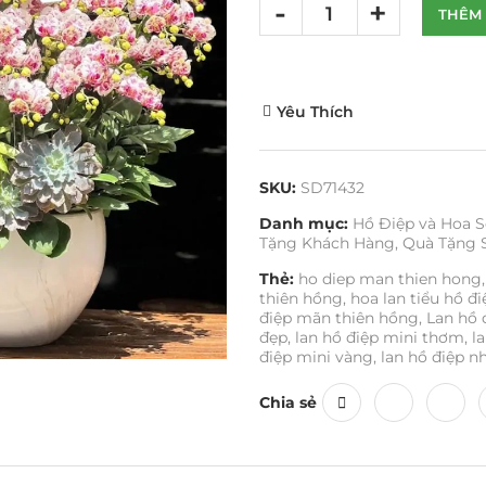
THÊM 
Yêu Thích
SKU:
SD71432
Danh mục:
Hồ Điệp và Hoa S
Tặng Khách Hàng
,
Quà Tặng 
Thẻ:
ho diep man thien hong
,
thiên hồng
,
hoa lan tiểu hồ đi
điệp mãn thiên hồng
,
Lan hồ 
đẹp
,
lan hồ điệp mini thơm
,
l
điệp mini vàng
,
lan hồ điệp nh
Chia sẻ