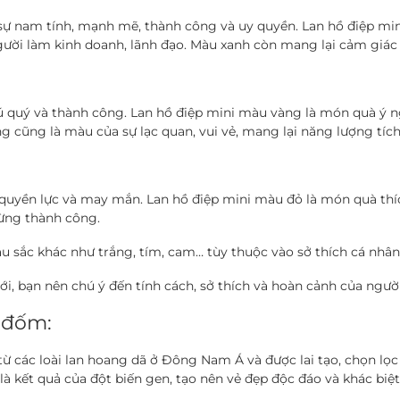
sự nam tính, mạnh mẽ, thành công và uy quyền. Lan hồ điệp mi
ười làm kinh doanh, lãnh đạo. Màu xanh còn mang lại cảm giác b
ú quý và thành công. Lan hồ điệp mini màu vàng là món quà ý n
 cũng là màu của sự lạc quan, vui vẻ, mang lại năng lượng tíc
quyền lực và may mắn. Lan hồ điệp mini màu đỏ là món quà thí
mừng thành công.
àu sắc khác như trắng, tím, cam… tùy thuộc vào sở thích cá nh
ới, bạn nên chú ý đến tính cách, sở thích và hoàn cảnh của ngư
 đốm:
ừ các loài lan hoang dã ở Đông Nam Á và được lai tạo, chọn lọc
là kết quả của đột biến gen, tạo nên vẻ đẹp độc đáo và khác biệt