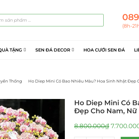
089
(8h-21
QUÀ TẶNG
SEN ĐÁ DECOR
HOA CƯỚI SEN ĐÁ
LI
uyền Thống
Ho Diep Mini Có Bao Nhiêu Màu? Hoa Sinh Nhật Đẹp 
Ho Diep Mini Có 
Đẹp Cho Nam, Nữ 
8.800.000
₫
7.700.00