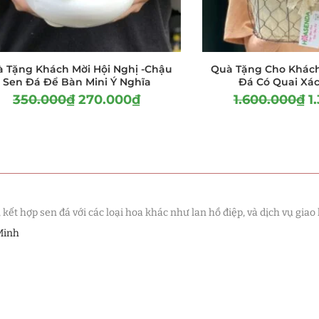
 Tặng Khách Mời Hội Nghị -Chậu
Quà Tặng Cho Khách
Sen Đá Để Bàn Mini Ý Nghĩa
Đá Có Quai Xác
350.000
₫
270.000
₫
1.600.000
₫
1
t hợp sen đá với các loại hoa khác như lan hồ điệp, và dịch vụ giao 
Minh