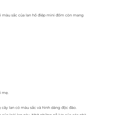
mỗi màu sắc của lan hồ điệp mini đốm còn mang
ố mẹ.
g cây lan có màu sắc và hình dáng độc đáo.
nh của loài lan này. Nhờ những nỗ lực của các nhà