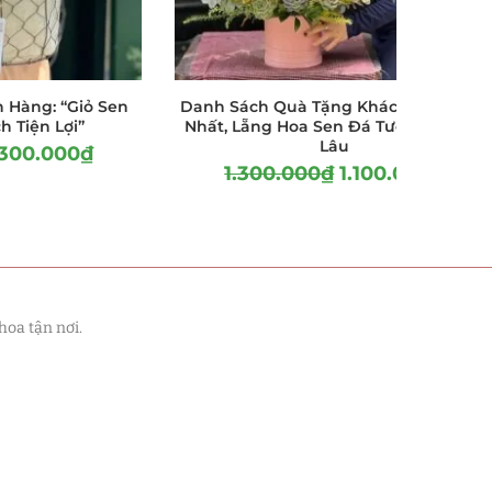
 Hàng: “Giỏ Sen
Danh Sách Quà Tặng Khách Hàng Hot
h Tiện Lợi”
Nhất, Lẵng Hoa Sen Đá Tươi Đẹp Bền
Lâu
.300.000
₫
1.300.000
₫
1.100.000
₫
hoa tận nơi.