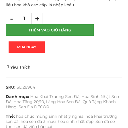
liệu hoa khô cao cấp, lá nhập khẩu.
THÊM VÀO GIỎ HÀNG
MUA NGAY
Yêu Thích
SKU:
SD28964
Danh mục:
Hoa Khai Trương Sen Đá
,
Hoa Sinh Nhật Sen
Đá
,
Hoa Tặng 20/10
,
Lẵng Hoa Sen Đá
,
Quà Tặng Khách
Hàng
,
Sen Đá DECOR
Thẻ:
hoa chúc mừng sinh nhật ý nghĩa
,
hoa khai trương
sen đá
,
hoa sen đá 3 màu
,
hoa sinh nhật đẹp
,
Sen đá cổ
thụ
,
sen đá viền bắp cải