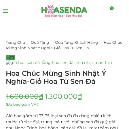
0
Trang Chủ
Quà Tặng
Quà Tặng Khách Hàng
Hoa Chúc
Mừng Sinh Nhật Ý Nghĩa-Giỏ Hoa Từ Sen Đá
-19%
Hoa Chúc Mừng Sinh Nhật Ý
Nghĩa-Giỏ Hoa Từ Sen Đá
1.600.000
₫
1.300.000
₫
(Đã bao gồm VAT)
Giỏ hoa gồm từ 33-35 loại sen đá đa dạng nhiều kích
thước từ size đại, trung, bầu…với những sen đá quý giá
như Ngọc Trinh, hoa hồng, bắp cải, đô la…mix thêm phụ