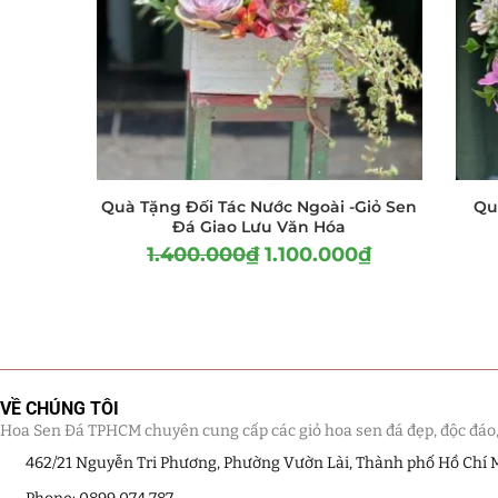
Quà Tặng Đối Tác Nước Ngoài -Giỏ Sen
Qu
Đá Giao Lưu Văn Hóa
1.400.000
₫
1.100.000
₫
VỀ CHÚNG TÔI
Hoa Sen Đá TPHCM chuyên cung cấp các giỏ hoa sen đá đẹp, độc đáo, kế
462/21 Nguyễn Tri Phương, Phường Vườn Lài, Thành phố Hồ Chí 