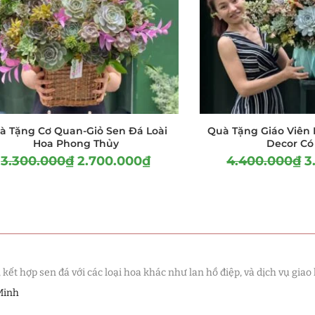
à Tặng Cơ Quan-Giỏ Sen Đá Loài
Quà Tặng Giáo Viên 
Hoa Phong Thủy
Decor Có 
3.300.000
₫
2.700.000
₫
4.400.000
₫
3
t hợp sen đá với các loại hoa khác như lan hồ điệp, và dịch vụ giao 
Minh