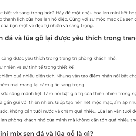
c biệt và sang trọng hơn? Hãy để một chậu hoa lan mini kết hợ
ẹp thanh lịch của hoa lan hồ điệp. Cùng với sự mộc mạc của sen
của bạn một vẻ đẹp tự nhiên và sang trọng.
n đá và lũa gỗ lại được yêu thích trong tr
y càng được yêu thích trong trang trí phòng khách nhỏ.
 nhiên và sự tinh tế trong thiết kế.
hiếm quá nhiều diện tích. Nhưng vẫn tạo điểm nhấn nổi bật ch
 mềm mại mang lại cảm giác sang trọng.
sức sống mãnh liệt. Làm nổi bật giá trị của thiên nhiên trong n
và gần gũi với thiên nhiên. Giúp tạo nên nét mộc mạc, ấm áp như
óc, không cần tưới nước và chăm quá nhiều. Lũa lan vẫn tươi đẹ
ian phòng khách nhỏ của mình mà không cần tốn quá nhiều thờ
ni mix sen đá và lũa gỗ là gì?