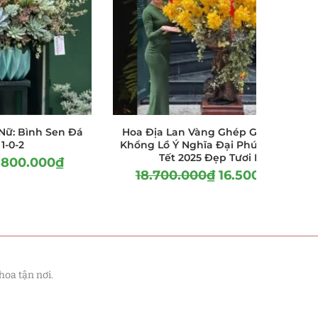
Nữ: Bình Sen Đá
Hoa Địa Lan Vàng Ghép Gỗ Lũa Siêu
1-0-2
Khổng Lồ Ý Nghĩa Đại Phú Quý – Hoa
Tết 2025 Đẹp Tươi Lâu
.800.000
₫
18.700.000
₫
16.500.000
₫
hoa tận nơi.