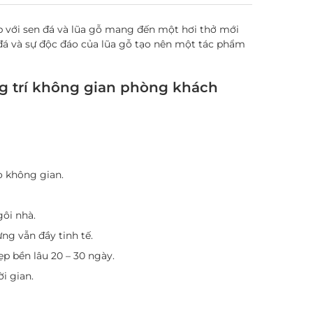
p với sen đá và lũa gỗ mang đến một hơi thở mới
 đá và sự độc đáo của lũa gỗ tạo nên một tác phẩm
ang trí không gian phòng khách
o không gian.
gôi nhà.
ng vẫn đầy tinh tế.
p bền lâu 20 – 30 ngày.
i gian.