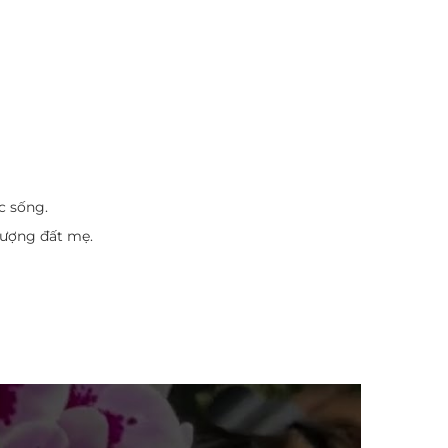
c sống.
lượng đất mẹ.