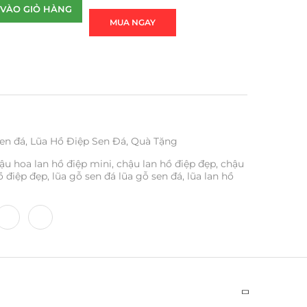
VÀO GIỎ HÀNG
MUA NGAY
en đá
,
Lũa Hồ Điệp Sen Đá
,
Quà Tặng
ậu hoa lan hồ điệp mini
,
chậu lan hồ điệp đẹp
,
chậu
ồ điệp đẹp
,
lũa gỗ sen đá lũa gỗ sen đá
,
lũa lan hồ