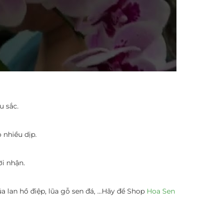
u sắc.
 nhiều dịp.
i nhận.
ũa lan hồ điệp, lũa gỗ sen đá, …Hãy để Shop
Hoa Sen