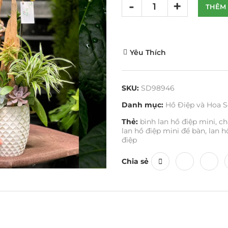
THÊM 
Yêu Thích
SKU:
SD98946
Danh mục:
Hồ Điệp và Hoa S
Thẻ:
bình lan hồ điệp mini
,
ch
lan hồ điệp mini để bàn
,
lan h
điệp
Chia sẻ