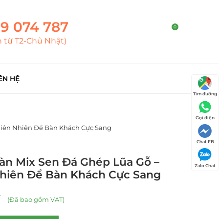
9 074 787
0
h từ T2-Chủ Nhật)
ÊN HỆ
Tìm đường
Gọi điện
hiên Nhiên Để Bàn Khách Cực Sang
Chat FB
àn Mix Sen Đá Ghép Lũa Gỗ –
Zalo Chat
Nhiên Để Bàn Khách Cực Sang
₫
(Đã bao gồm VAT)