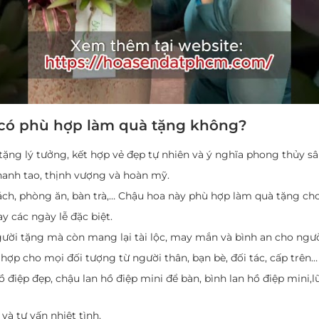
ỗ có phù hợp làm quà tặng không?
tặng lý tưởng, kết hợp vẻ đẹp tự nhiên và ý nghĩa phong thủy sâ
 thanh tao, thịnh vượng và hoàn mỹ.
h, phòng ăn, bàn trà,… Chậu hoa này phù hợp làm quà tặng cho
y các ngày lễ đặc biệt.
gười tặng mà còn mang lại tài lộc, may mắn và bình an cho ngườ
hợp cho mọi đối tượng từ người thân, bạn bè, đối tác, cấp trên…
điệp đẹp, chậu lan hồ điệp mini để bàn, bình lan hồ điệp mini,l
và tư vấn nhiệt tình.