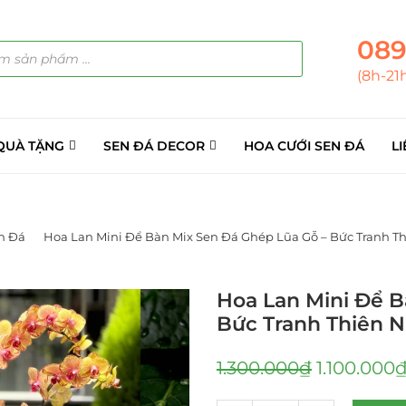
089
(8h-21
QUÀ TẶNG
SEN ĐÁ DECOR
HOA CƯỚI SEN ĐÁ
LI
n Đá
Hoa Lan Mini Để Bàn Mix Sen Đá Ghép Lũa Gỗ – Bức Tranh T
Hoa Lan Mini Để B
Bức Tranh Thiên 
1.300.000
₫
1.100.000