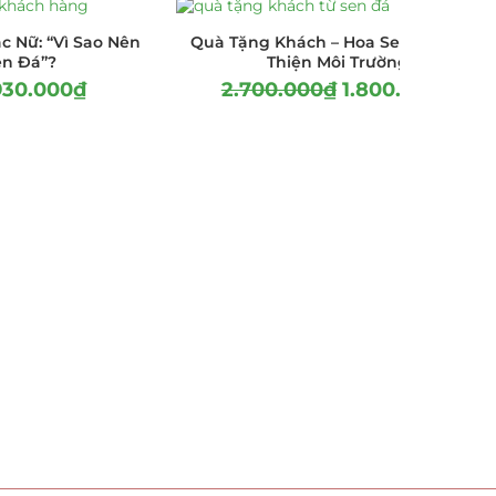
c Nữ: “Vì Sao Nên
Quà Tặng Khách – Hoa Sen Đá Thân
en Đá”?
Thiện Môi Trường
930.000
₫
2.700.000
₫
1.800.000
₫