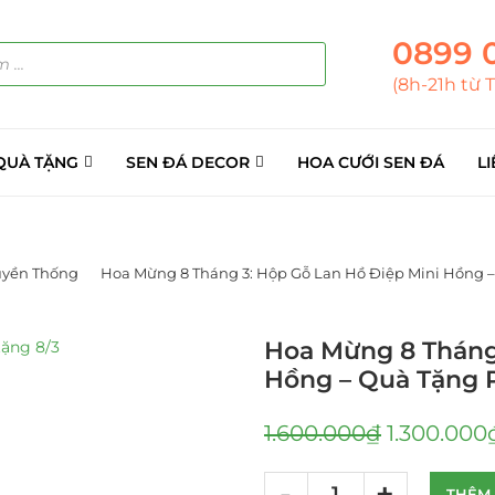
0899 
(8h-21h từ 
QUÀ TẶNG
SEN ĐÁ DECOR
HOA CƯỚI SEN ĐÁ
LI
uyền Thống
Hoa Mừng 8 Tháng 3: Hộp Gỗ Lan Hồ Điệp Mini Hồng 
Hoa Mừng 8 Tháng 
Hồng – Quà Tặng 
1.600.000
₫
1.300.000
THÊM 