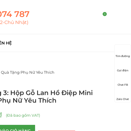
074 787
0
T2-Chủ Nhật)
ÊN HỆ
Tìm đường
Gọi điện
– Quà Tặng Phụ Nữ Yêu Thích
Chat FB
3: Hộp Gỗ Lan Hồ Điệp Mini
Phụ Nữ Yêu Thích
Zalo Chat
₫
(Đã bao gồm VAT)
VÀO GIỎ HÀNG