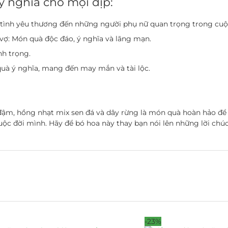
 nghĩa cho mọi dịp:
 tình yêu thương đến những người phụ nữ quan trọng trong cuộ
 vợ: Món quà độc đáo, ý nghĩa và lãng mạn.
nh trọng.
uà ý nghĩa, mang đến may mắn và tài lộc.
đậm, hồng nhạt mix sen đá và dây rừng là món quà hoàn hảo để
c đời mình. Hãy để bó hoa này thay bạn nói lên những lời chúc
-23%