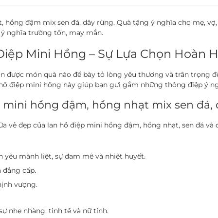
, hồng đậm mix sen đá, dây rừng. Quà tặng ý nghĩa cho mẹ, vợ, 
 ý nghĩa trường tồn, may mắn.
Điệp Mini Hồng – Sự Lựa Chọn Hoàn 
n được món quà nào để bày tỏ lòng yêu thương và trân trọng 
hồ điệp mini hồng này giúp bạn gửi gắm những thông điệp ý ng
 mini hồng đậm, hồng nhạt mix sen đá, 
iữa vẻ đẹp của lan hồ điệp mini hồng đậm, hồng nhạt, sen đá và
 yêu mãnh liệt, sự đam mê và nhiệt huyết.
à đẳng cấp.
hịnh vượng.
 nhẹ nhàng, tinh tế và nữ tính.