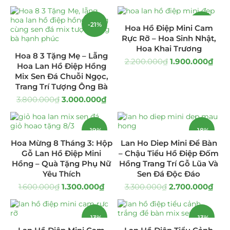
Giá Sỉ Đại Lý
(145)
-21%
-14%
Hoa Hồ Điệp Mini Cam
Rực Rỡ – Hoa Sinh Nhật,
Cây Sen Đá Giá Sỉ
(137)
Hoa Khai Trương
Hoa 8 3 Tặng Mẹ – Lẵng
2.200.000
₫
1.900.000
₫
Chậu Sen Đá Mini
(8)
Hoa Lan Hồ Điệp Hồng
Mix Sen Đá Chuỗi Ngọc,
Hồ Điệp và Hoa Sen đá
(289)
Trang Trí Tượng Ông Bà
3.800.000
₫
3.000.000
₫
Lan Hồ Điệp Truyền Thống
(132)
-19%
-18%
Lũa Hồ Điệp Sen Đá
(91)
Hoa Mừng 8 Tháng 3: Hộp
Lan Ho Diep Mini Để Bàn
Gỗ Lan Hồ Điệp Mini
– Chậu Tiểu Hồ Điệp Đốm
Tiểu Cảnh Lan Sen Đá
(63)
Hồng – Quà Tặng Phụ Nữ
Hồng Trang Trí Gỗ Lũa Và
Yêu Thích
Sen Đá Độc Đáo
Hoa Ngày Lễ 8/3
(38)
1.600.000
₫
1.300.000
₫
3.300.000
₫
2.700.000
₫
Hoa Tặng 14/2
(16)
-13%
-13%
Hoa Tặng 20/10
(33)