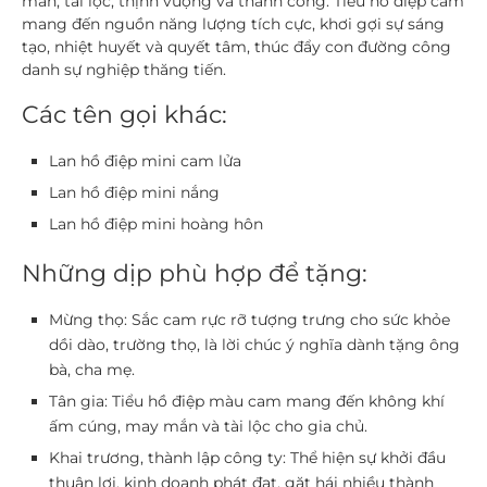
mắn, tài lộc, thịnh vượng và thành công. Tiểu hồ điệp cam
mang đến nguồn năng lượng tích cực, khơi gợi sự sáng
tạo, nhiệt huyết và quyết tâm, thúc đẩy con đường công
danh sự nghiệp thăng tiến.
Các tên gọi khác:
Lan hồ điệp mini cam lửa
Lan hồ điệp mini nắng
Lan hồ điệp mini hoàng hôn
Những dịp phù hợp để tặng:
Mừng thọ:
Sắc cam rực rỡ tượng trưng cho sức khỏe
dồi dào, trường thọ, là lời chúc ý nghĩa dành tặng ông
bà, cha mẹ.
Tân gia:
Tiểu hồ điệp màu cam mang đến không khí
ấm cúng, may mắn và tài lộc cho gia chủ.
Khai trương, thành lập công ty:
Thể hiện sự khởi đầu
thuận lợi, kinh doanh phát đạt, gặt hái nhiều thành