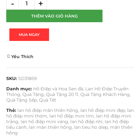
THÊM VÀO GIỎ HÀNG
MUA NGAY
Yêu Thích
SKU:
SD31859
Danh mục:
Hồ Điệp và Hoa Sen đá
,
Lan Hồ Điệp Truyền
Thống
,
Quà Tặng
,
Quà Tặng 20 11
,
Quà Tặng Khách Hàng
,
Quà Tặng Sếp
,
Quà Tết
Thẻ:
lan hồ điệp mãn thiên hồng
,
lan hồ điệp mini đẹp
,
lan
hồ điệp mini thơm
,
lan hồ điệp mini tím
,
lan hồ điệp mini
trắng
,
lan hồ điệp mini vàng
,
lan hồ điệp nhí
,
lan hồ điệp
tiểu cảnh
,
lan mãn thiên hồng
,
lan tieu ho diep
,
mãn thiên
hồng