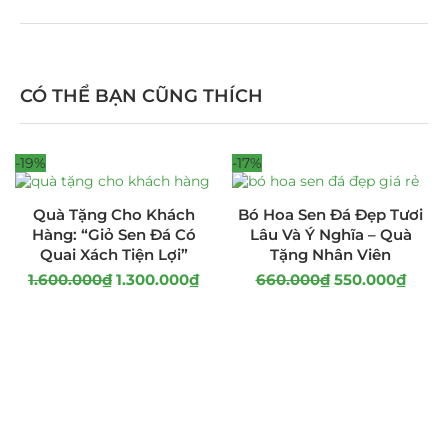
CÓ THỂ BẠN CŨNG THÍCH
-19%
-17%
Quà Tặng Cho Khách
Bó Hoa Sen Đá Đẹp Tươi
Hàng: “Giỏ Sen Đá Có
Lâu Và Ý Nghĩa – Quà
Quai Xách Tiện Lợi”
Tặng Nhân Viên
1.600.000
₫
1.300.000
₫
660.000
₫
550.000
₫