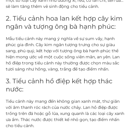
một số loại cây xanh như dương xỉ, rêu, cỏ lan chi, sen đá…
sẽ làm tăng thêm vẻ sinh động cho tiểu cảnh.
2. Tiểu cảnh hoa lan kết hợp cây kim
ngân và tượng ông bà hạnh phúc:
Mẫu tiểu cảnh này mang ý nghĩa về sự sum vầy, hạnh
phúc gia đình. Cây kim ngân tượng trưng cho sự giàu
sang, phú quý, kết hợp với tượng ông bà hạnh phúc thể
hiện mong ước về một cuộc sống viên mãn, an yên. Lan
hồ điệp trong tiểu cảnh này thường được chọn màu sắc
tươi sáng như hồng, vàng, trắng để tạo điểm nhấn.
3. Tiểu cảnh hồ điệp kết hợp thác
nước:
Tiểu cảnh này mang đến không gian xanh mát, thư giãn
với âm thanh róc rách của nước chảy. Lan hồ điệp được
trồng trên đá hoặc gỗ lũa, xung quanh là các loại cây xanh
ưa ẩm. Thác nước được thiết kế nhỏ gọn, tạo điểm nhấn
cho tiểu cảnh.