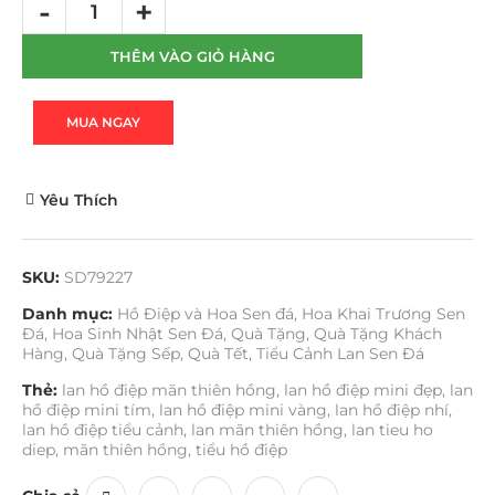
THÊM VÀO GIỎ HÀNG
MUA NGAY
Yêu Thích
SKU:
SD79227
Danh mục:
Hồ Điệp và Hoa Sen đá
,
Hoa Khai Trương Sen
Đá
,
Hoa Sinh Nhật Sen Đá
,
Quà Tặng
,
Quà Tặng Khách
Hàng
,
Quà Tặng Sếp
,
Quà Tết
,
Tiểu Cảnh Lan Sen Đá
Thẻ:
lan hồ điệp mãn thiên hồng
,
lan hồ điệp mini đẹp
,
lan
hồ điệp mini tím
,
lan hồ điệp mini vàng
,
lan hồ điệp nhí
,
lan hồ điệp tiểu cảnh
,
lan mãn thiên hồng
,
lan tieu ho
diep
,
mãn thiên hồng
,
tiểu hồ điệp