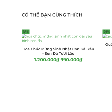
CÓ THỂ BẠN CŨNG THÍCH
-18%
-21%
Quà
Hoa Chúc Mừng Sinh Nhật Con Gái Yêu
– Sen Đá Tươi Lâu
1.200.000
₫
990.000
₫