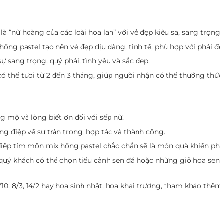
 “nữ hoàng của các loài hoa lan” với vẻ đẹp kiêu sa, sang trọng
ồng pastel tạo nên vẻ đẹp dịu dàng, tinh tế, phù hợp với phái đ
ự sang trọng, quý phái, tình yêu và sắc đẹp.
 có thể tươi từ 2 đến 3 tháng, giúp người nhận có thể thưởng thứ
g mộ và lòng biết ơn đối với sếp nữ.
g điệp về sự trân trọng, hợp tác và thành công.
 điệp tím môn mix hồng pastel chắc chắn sẽ là món quà khiến phá
quý khách có thể chọn tiểu cảnh sen đá hoặc những giỏ hoa sen 
10, 8/3, 14/2 hay hoa sinh nhật, hoa khai trương, tham khảo thê