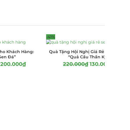
-41%
ho Khách Hàng:
Quà Tặng Hội Nghị Giá Rẻ Từ Sen Đá:
Sen Đá”
“Quả Cầu Thần Kỳ”
.200.000
₫
220.000
₫
130.000
₫