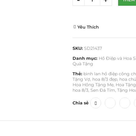
Yêu Thích
SKU:
SD21437
Danh mục:
Hồ Điệp và Hoa S
Quà Tặng
Thẻ:
bình lan hồ điệp công c
Tặng Vợ
,
hoa 8/3 đẹp
,
hoa ch
Hoa Hồng Tặng Mẹ
,
Hoa Tặng
hoa 8/3
,
Sen Đá Tím
,
Tặng Hoa
Chia sẻ