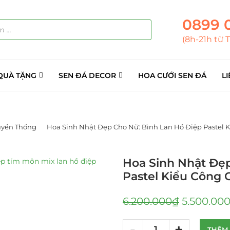
0899 
(8h-21h từ 
QUÀ TẶNG
SEN ĐÁ DECOR
HOA CƯỚI SEN ĐÁ
LI
uyền Thống
Hoa Sinh Nhật Đẹp Cho Nữ: Bình Lan Hồ Điệp Pastel 
Hoa Sinh Nhật Đẹp
Pastel Kiểu Công 
6.200.000
₫
5.500.00
THÊM 