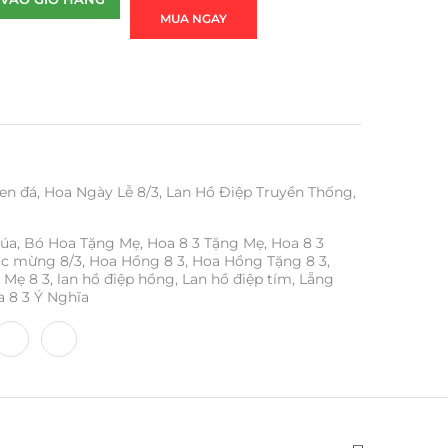
MUA NGAY
en đá
,
Hoa Ngày Lễ 8/3
,
Lan Hồ Điệp Truyền Thống
,
húa
,
Bó Hoa Tặng Mẹ
,
Hoa 8 3 Tặng Mẹ
,
Hoa 8 3
úc mừng 8/3
,
Hoa Hồng 8 3
,
Hoa Hồng Tặng 8 3
,
 Mẹ 8 3
,
lan hồ điệp hồng
,
Lan hồ điệp tím
,
Lẵng
 8 3 Ý Nghĩa