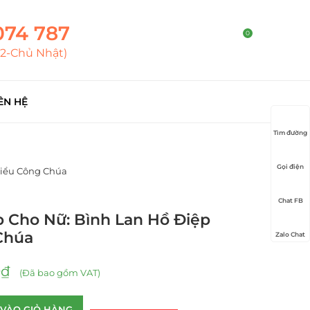
074 787
0
T2-Chủ Nhật)
ÊN HỆ
Tìm đường
Gọi điện
Kiểu Công Chúa
Chat FB
 Cho Nữ: Bình Lan Hồ Điệp
Chúa
Zalo Chat
0
₫
(Đã bao gồm VAT)
VÀO GIỎ HÀNG