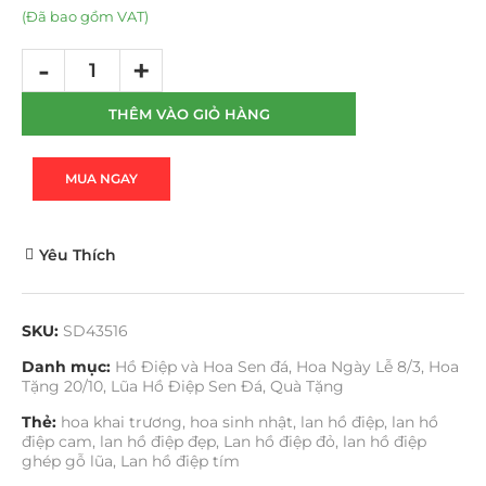
(Đã bao gồm VAT)
THÊM VÀO GIỎ HÀNG
MUA NGAY
Yêu Thích
SKU:
SD43516
Danh mục:
Hồ Điệp và Hoa Sen đá
,
Hoa Ngày Lễ 8/3
,
Hoa
Tặng 20/10
,
Lũa Hồ Điệp Sen Đá
,
Quà Tặng
Thẻ:
hoa khai trương
,
hoa sinh nhật
,
lan hồ điệp
,
lan hồ
điệp cam
,
lan hồ điệp đẹp
,
Lan hồ điệp đỏ
,
lan hồ điệp
ghép gỗ lũa
,
Lan hồ điệp tím