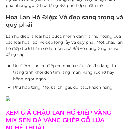
phá những gợi ý hoa tặng 8/3 phù hợp nhất nhé!
Hoa Lan Hồ Điệp: Vẻ đẹp sang trọng và
quý phái
Lan hồ điệp là loài hoa được mệnh danh là “nữ hoàng của
các loài hoa” bởi vẻ đẹp lộng lẫy và quý phái. Một chậu lan
hồ điệp tươi thắm sẽ là món quà 8/3 vô cùng ý nghĩa và
đẳng cấp.
Ưu điểm
: Lan hồ điệp có nhiều màu sắc đa dạng, từ
trắng tinh khôi đến tím lãng mạn, vàng rực rỡ hay
hồng ngọt ngào.
Phù hợp tặng
: Mẹ, bà, chị gái, đối tác, khách hàng.
XEM GIÁ CHẬU LAN HỒ ĐIỆP VÀNG
MIX SEN ĐÁ VÀNG GHÉP GỖ LŨA
NGHỆ THUẬT