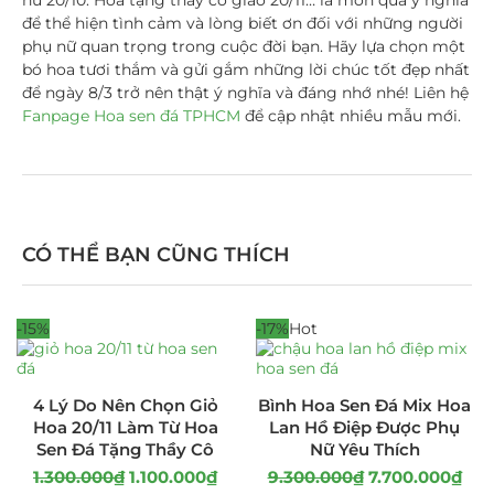
nữ 20/10. Hoa tặng thầy cô giáo 20/11… là món quà ý nghĩa
để thể hiện tình cảm và lòng biết ơn đối với những người
phụ nữ quan trọng trong cuộc đời bạn. Hãy lựa chọn một
bó hoa tươi thắm và gửi gắm những lời chúc tốt đẹp nhất
để ngày 8/3 trở nên thật ý nghĩa và đáng nhớ nhé! Liên hệ
Fanpage Hoa sen đá TPHCM
để cập nhật nhiều mẫu mới.
CÓ THỂ BẠN CŨNG THÍCH
-15%
-17%
Hot
4 Lý Do Nên Chọn Giỏ
Bình Hoa Sen Đá Mix Hoa
Hoa 20/11 Làm Từ Hoa
Lan Hồ Điệp Được Phụ
Sen Đá Tặng Thầy Cô
Nữ Yêu Thích
1.300.000
₫
1.100.000
₫
9.300.000
₫
7.700.000
₫