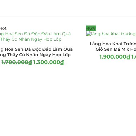
Hot
-16%
Lẵng Hoa Khai Trươn
ng Hoa Sen Đá Độc Đáo Làm Quà
Giỏ Sen Đá Mix Ho
ng Thầy Cô Nhân Ngày Họp Lớp
1.900.000
₫
1
1.700.000
₫
1.300.000
₫