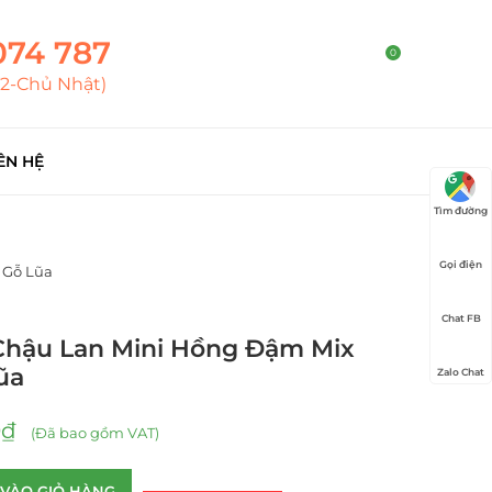
074 787
0
T2-Chủ Nhật)
ÊN HỆ
Tìm đường
Gọi điện
 Gỗ Lũa
Chat FB
 Chậu Lan Mini Hồng Đậm Mix
ũa
Zalo Chat
0
₫
(Đã bao gồm VAT)
VÀO GIỎ HÀNG