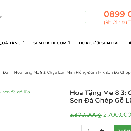
0899 
(8h-21h từ 
QUÀ TẶNG
SEN ĐÁ DECOR
HOA CƯỚI SEN ĐÁ
LI
n Đá
Hoa Tặng Mẹ 8 3: Chậu Lan Mini Hồng Đậm Mix Sen Đá Ghép
Hoa Tặng Mẹ 8 3:
Sen Đá Ghép Gỗ L
3.300.000
₫
2.700.00
THÊM 