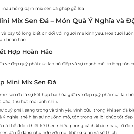
ni màu hồng đậm mix sen đá ghép gỗ lũa
ini Mix Sen Đá – Món Quà Ý Nghĩa và Đ
 và bày tỏ lòng biết ơn đối với người mẹ kính yêu. Hoa tươi luô
họn hoàn hảo.
Kết Hợp Hoàn Hảo
giữa vẻ đẹp quý phái của lan hồ điệp và sự mạnh mẽ, trường tồn c
p Mini Mix Sen Đá
 mix sen đá là sự kết hợp hài hòa giữa vẻ đẹp quý phái của lan h
 đáo, thu hút mọi ánh nhìn.
sự quý phái, sang trọng và tình yêu vĩnh cửu, trong khi sen đá 
à ý nghĩa, thể hiện sự ngưỡng mộ, tôn trọng và lời chúc tốt đẹ
á có thể được thiết kế theo nhiều phong cách khác nhau, từ đơn 
 sen đá dễ dàng phù hợp với mọi không gian và sở thích.