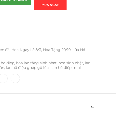
MUA NGAY
en đá
,
Hoa Ngày Lễ 8/3
,
Hoa Tặng 20/10
,
Lũa Hồ
 ho điệp
,
hoa lan tặng sinh nhật
,
hoa sinh nhật
,
lan
bàn
,
lan hồ điệp ghép gỗ lũa
,
Lan hồ điệp mini