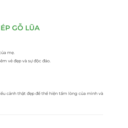
HÉP GỖ LŨA
 của mẹ.
thêm vẻ đẹp và sự độc đáo.
iểu cảnh thật đẹp để thể hiện tấm lòng của mình và