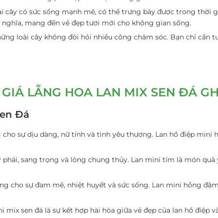
oài cây có sức sống mạnh mẽ, có thể trưng bày được trong thời gi
ý nghĩa, mang đến vẻ đẹp tươi mới cho không gian sống.
những loài cây không đòi hỏi nhiều công chăm sóc. Bạn chỉ cần t
GIÁ LẴNG HOA LAN MIX SEN ĐÁ G
Sen Đá
 cho sự dịu dàng, nữ tính và tình yêu thương. Lan hồ điệp mini
 phái, sang trọng và lòng chung thủy. Lan mini tím là món quà 
ng cho sự đam mê, nhiệt huyết và sức sống. Lan mini hồng đậm
ni mix sen đá là sự kết hợp hài hòa giữa vẻ đẹp của lan hồ điệp 