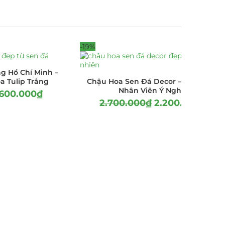
-19%
g Hồ Chí Minh –
a Tulip Trắng
Chậu Hoa Sen Đá Decor – Quà Tặng
Nhân Viên Ý Nghĩa
.600.000
₫
2.700.000
₫
2.200.000
₫