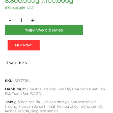
8.800.000
₫
7.100.000
₫
(Đã bao gồm VAT)
THÊM VÀO GIỎ HÀNG
MUA NGAY
Yêu Thích
SKU:
SD37384
Danh mục:
Hoa Khai Trương Sen Đá
,
Hoa Sinh Nhật Sen
Đá
,
Tranh Sen Đá 3D
Thẻ:
giỏ hoa sen đá
,
Hoa sen đá đẹp
,
hoa sen đá khai
trương
,
hoa sen đá sinh nhật
,
kệ hoa chúc mừng sen đá
,
kệ hoa sen đá
,
lẵng hoa sen đá