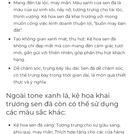
Mang đến tài lộc, may mắn:
Màu xanh của sen đá là
màu của sự sinh sôi, nảy nở, tượng trưng cho tài lộc,
thịnh vượng. Kệ hoa sen đá khai trương với mong
muốn công việc kinh doanh thuận lợi, “buôn may bán
đắt”.
Tạo không gian xanh mát, thu hút:
Kệ hoa sen đá
không chỉ đẹp mắt mà còn mang đến cảm giác tươi
mới, gần gũi với thiên nhiên, góp phần thu hút khách
hàng.
Dễ chăm sóc, trưng bày lâu dài:
Sen đá dễ chăm sóc,
có thể trưng bày trong thời gian dài, là món quà thiết
thực và ý nghĩa.
Ngoài tone xanh lá, kệ hoa khai
trương sen đá còn có thể sử dụng
các màu sắc khác:
Kệ hoa sen đá vàng:
Tượng trưng cho sự giàu sang,
phú quý, may mắn. Thích hợp tặng cho các cửa hàng