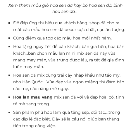
Xem thêm mẫu giỏ hoa sen đá hay bó hoa sen đá, bình
hoa sen đá…
Để đáp ứng thì hiếu của khách hàng, shop đã cho ra
mắt các mẫu hoa sen đá decor cực chất, cực ấn tượng.
Cùng điểm qua top các mẫu hoa mới nhất năm.
Hoa tặng ngày Tết để bàn khách, bàn gia tiên, hoa bàn
khách…bạn chọn mẫu lan mini mix sen đá này vừa
mang may mắn, vừa trưng được lâu, ra tết để gia đình
luôn may mắn.
Hoa sen đá mix cùng trái cây nhập khẩu như táo mỹ,
nho Hàn Quốc… Vừa đẹp vừa ngon miệng thì đảm bảo
các mẹ, các nàng mê ngay.
Hoa lan mau vang
mix sen đá với vẻ đẹp hoài cổ, tinh
tế mà sang trọng.
Sản phẩm phù hợp làm quà tặng sếp, đối tác,…trong
các dịp lễ đặc biệt. Đây sẽ là cầu nối giúp bạn thăng
tiến trong công việc.