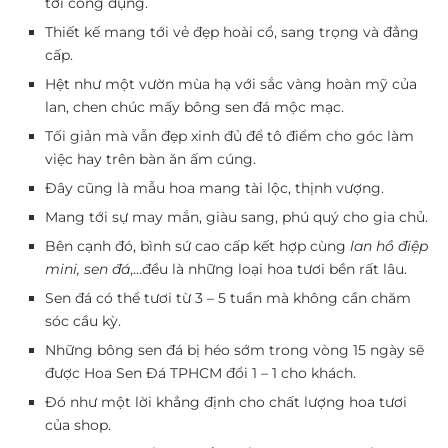
tới công dụng.
Thiết kế mang tới vẻ đẹp hoài cổ, sang trọng và đẳng
cấp.
Hệt như một vườn mùa hạ với sắc vàng hoàn mỹ của
lan, chen chúc mấy bông sen đá mộc mạc.
Tối giản mà vẫn đẹp xinh đủ để tô điểm cho góc làm
việc hay trên bàn ăn ấm cúng.
Đây cũng là mẫu hoa mang tài lộc, thịnh vượng.
Mang tới sự may mắn, giàu sang, phú quý cho gia chủ.
Bên cạnh đó, bình sứ cao cấp kết hợp cùng
lan hồ điệp
mini, sen đá
,…đều là những loại hoa tươi bền rất lâu.
Sen đá có thể tươi từ 3 – 5 tuần mà không cần chăm
sóc cầu kỳ.
Những bông sen đá bị héo sớm trong vòng 15 ngày sẽ
được Hoa Sen Đá TPHCM đổi 1 – 1 cho khách.
Đó như một lời khẳng định cho chất lượng hoa tươi
của shop.