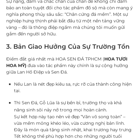
Sự nặng, đầm và chắc chắn của chân đế không chỉ đảm
bảo an toàn tuyệt đối cho tác phẩm đồ sộ mà còn mang ý
nghĩa phong thủy sâu sắc: “Chân cứng đá mềm”. Một sự
nghiệp hưng thịnh phải bắt đầu từ một nền tảng vững
vàng – đó là thông điệp ngầm mà chúng tôi muốn gửi
gắm đến người sở hữu.
3. Bản Giao Hưởng Của Sự Trường Tồn
Điểm đắt giá nhất mà
HOA SEN ĐÁ TPHCM
(
HOA TƯƠI
HOA MỸ)
đưa vào tác phẩm này chính là sự cộng hưởng
giữa Lan Hồ Điệp và Sen Đá.
Nếu Lan là nét đẹp kiêu sa, rực rỡ của thành công hiện
tại.
Thì Sen Đá, Gỗ Lũa là sự bền bỉ, trường thọ và khả
năng sinh sôi nảy nở trong mọi hoàn cảnh.
Sự kết hợp này tạo nên vẻ đẹp “Văn võ song toàn” –
vừa mềm mỏng khéo léo, vừa cương nghị bản lĩnh.
Đây là món quà tặng sinh nhật, khai trương hay trưng
Tết không thể phù hợp hơn cho những người tuổi