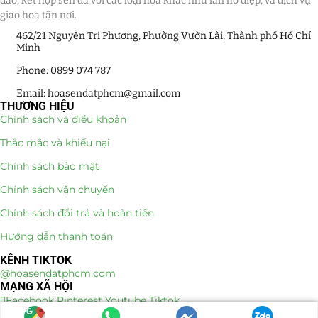
đáo, kết hợp sen đá với các loại hoa khác như lan hồ điệp, và dịch vụ
giao hoa tận nơi.
462/21 Nguyễn Tri Phương, Phường Vườn Lài, Thành phố Hồ Chí
Minh
Phone: 0899 074 787
Email: hoasendatphcm@gmail.com
THƯƠNG HIỆU
Chính sách và điều khoản
Thắc mắc và khiếu nại
Chính sách bảo mật
Chính sách vận chuyển
Chính sách đổi trả và hoàn tiền
Hướng dẫn thanh toán
KÊNH TIKTOK
@hoasendatphcm.com
MẠNG XÃ HỘI
Facebook
Pinterest
Youtube
Tiktok