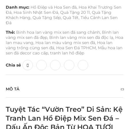
Danh mục:
Hồ Điệp và Hoa Sen đá
,
Hoa Khai Trương Sen
Đá
,
Hoa Sinh Nhật Sen Đá
,
Quà Tặng 20 11
,
Quà Tặng
Khách Hàng
,
Quà Tặng Sếp
,
Quà Tết
,
Tiểu Cảnh Lan Sen
Đá
Thẻ:
Binh hoa lan vàng mix sen đá sang chảnh
,
Bình lan
vàng mix sen đá đẹp
,
Bình lan vàng mix sen đá độc lạ
,
Hoa
lan mau vang
,
Hoa lan màu vàng mix sen đá
,
Hoa lan
vàng trồng cùng sen đá
,
Hoa Sen Đá TPHCM
,
Mẫu hoa lan
sen đá decor cao cấp
,
tranh lan hồ điệp
Chia sẻ
MÔ TẢ
Tuyệt Tác “Vườn Treo” Di Sản: Kệ
Tranh Lan Hồ Điệp Mix Sen Đá –
Dấu Ấn Độc Bản Từ HOA TƯƠI