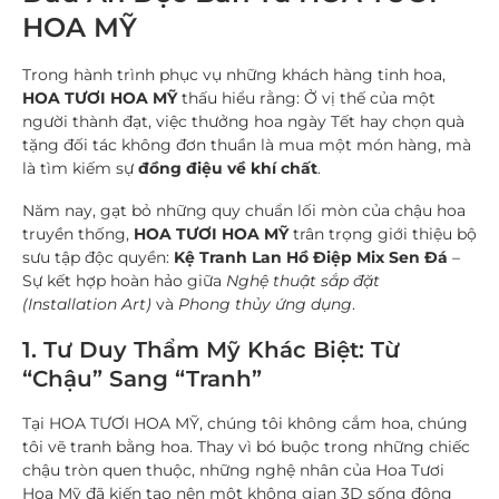
HOA MỸ
Trong hành trình phục vụ những khách hàng tinh hoa,
HOA TƯƠI HOA MỸ
thấu hiểu rằng: Ở vị thế của một
người thành đạt, việc thưởng hoa ngày Tết hay chọn quà
tặng đối tác không đơn thuần là mua một món hàng, mà
là tìm kiếm sự
đồng điệu về khí chất
.
Năm nay, gạt bỏ những quy chuẩn lối mòn của chậu hoa
truyền thống,
HOA TƯƠI HOA MỸ
trân trọng giới thiệu bộ
sưu tập độc quyền:
Kệ Tranh Lan Hồ Điệp Mix Sen Đá
–
Sự kết hợp hoàn hảo giữa
Nghệ thuật sắp đặt
(Installation Art)
và
Phong thủy ứng dụng
.
1. Tư Duy Thẩm Mỹ Khác Biệt: Từ
“Chậu” Sang “Tranh”
Tại HOA TƯƠI HOA MỸ, chúng tôi không cắm hoa, chúng
tôi vẽ tranh bằng hoa. Thay vì bó buộc trong những chiếc
chậu tròn quen thuộc, những nghệ nhân của Hoa Tươi
Hoa Mỹ đã kiến tạo nên một không gian 3D sống động