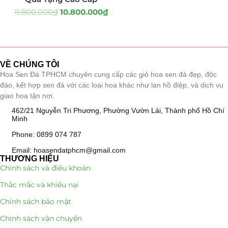
11.800.000
₫
10.800.000
₫
Tiểu Cảnh Lan Sen Đá
(63)
Hoa Ngày Lễ 8/3
(38)
VỀ CHÚNG TÔI
Hoa Tặng 14/2
(16)
Hoa Sen Đá TPHCM chuyên cung cấp các giỏ hoa sen đá đẹp, độc
đáo, kết hợp sen đá với các loại hoa khác như lan hồ điệp, và dịch vụ
Hoa Tặng 20/10
(33)
giao hoa tận nơi.
462/21 Nguyễn Tri Phương, Phường Vườn Lài, Thành phố Hồ Chí
Quà Tặng
(507)
Minh
Quà Noel - Quà Giáng Sinh
Phone: 0899 074 787
(41)
Email: hoasendatphcm@gmail.com
Quà Tặng Khách Hàng
(390)
THƯƠNG HIỆU
Chính sách và điều khoản
Quà Tặng Sếp
(320)
Thắc mắc và khiếu nại
Chính sách bảo mật
Quà Tết
(278)
Chính sách vận chuyển
Quà Tặng 20 11
(77)