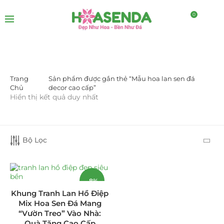
0
Trang
Sản phẩm được gắn thẻ “Mẫu hoa lan sen đá
DANH MỤC SẢN PHẨM
Chủ
decor cao cấp”
Hiển thị kết quả duy nhất
Giá Sỉ Đại Lý
(145)
Cây Sen Đá Giá Sỉ
(137)
Bộ Lọc
Chậu Sen Đá Mini
(8)
Hồ Điệp và Hoa Sen đá
(289)
-8%
Khung Tranh Lan Hồ Điệp
Lan Hồ Điệp Truyền Thống
(132)
Mix Hoa Sen Đá Mang
“Vườn Treo” Vào Nhà:
Lũa Hồ Điệp Sen Đá
(91)
Quà Tặng Cao Cấp