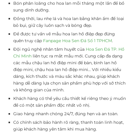
Bón phân loãng cho hoa lan mỗi tháng một lần để bổ
sung dinh dưỡng.
Đồng thời, lau nhẹ lá và hoa lan bằng khăn ẩm để loại
bỏ bụi, giữ cây luôn sạch và bóng đẹp.
Để được tư vấn về mẫu hoa lan hồ điệp đẹp đừng
quên truy cập
Fanpage Hoa Sen Đá Số 1 TPHCM
.
Đội ngũ nghệ nhân tâm huyết của
Hoa Sen Đá TP. Hồ
Chí Minh
liên tục ra mắt mẫu mới. Cung cấp đa dạng
các mẫu chậu lan hồ điệp mini để bàn, bình lan hồ
điệp mini, chậu hoa lan hồ điệp mini… Với nhiều kiểu
dáng, kích thước và màu sắc khác nhau, giúp khách
hàng dễ dàng lựa chọn sản phẩm phù hợp với sở thích
và không gian của mình.
Khách hàng có thể yêu cầu thiết kế riêng theo ý muốn
để có một sản phẩm độc nhất vô nhị.
Giao hàng nhanh chóng 24/7, đúng hẹn và an toàn.
Có chính sách bảo hành rõ ràng, thanh toán linh hoạt,
giúp khách hàng yên tâm khi mua hàng.