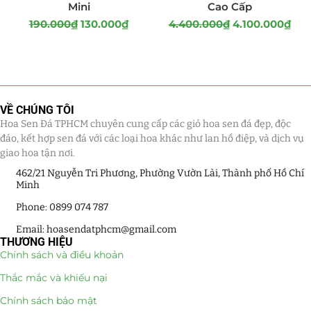
Mini
Cao Cấp
190.000
₫
130.000
₫
4.400.000
₫
4.100.000
₫
VỀ CHÚNG TÔI
Hoa Sen Đá TPHCM chuyên cung cấp các giỏ hoa sen đá đẹp, độc
đáo, kết hợp sen đá với các loại hoa khác như lan hồ điệp, và dịch vụ
giao hoa tận nơi.
462/21 Nguyễn Tri Phương, Phường Vườn Lài, Thành phố Hồ Chí
Minh
Phone: 0899 074 787
Email: hoasendatphcm@gmail.com
THƯƠNG HIỆU
Chính sách và điều khoản
Thắc mắc và khiếu nại
Chính sách bảo mật