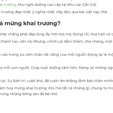
ai trương
, khu nghỉ dưỡng cao cấp tại khu vực Cần Giờ.
rương đẹp nhất, ý nghĩa nhất. Hãy đọc qua bài viết này nhé.
đá mừng khai trương?
 khác chẳng phải đẹp lộng lẫy hơn kia mà. Đúng rồi, hoa tươi vô
g thanh tao, nền nã. Nhưng, chính cái đằm thắm, nhẹ nhàng, mới
vào trong sự cảm nhận rất riêng của mỗi người. Đọng lại là một
ủa mỗi con người. Giúp nuôi dưỡng tâm hồn. Mang lại những ngu
 lực. Sự kiên trì, vượt khó, để vươn lên khẳng định bản thân mình
 làm hoa mừng khai trương. Khi mà tất cả những gì, chúng ta mo
 trong những bông sen đá bé nhỏ.