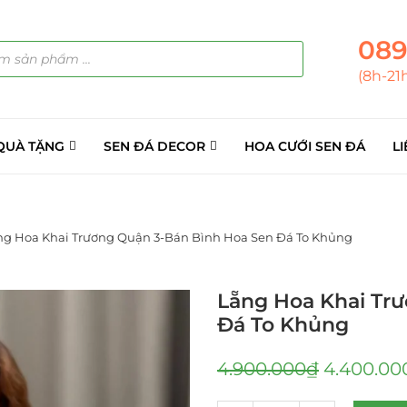
089
(8h-21
QUÀ TẶNG
SEN ĐÁ DECOR
HOA CƯỚI SEN ĐÁ
LI
ng Hoa Khai Trương Quận 3-Bán Bình Hoa Sen Đá To Khủng
Lẵng Hoa Khai Tr
Đá To Khủng
4.900.000
₫
4.400.00