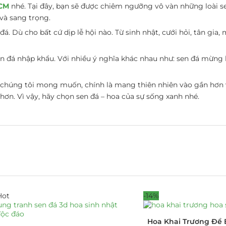
HCM
nhé. Tại đây, bạn sẽ được chiêm ngưỡng vô vàn những loài s
và sang trọng.
á. Dù cho bất cứ dịp lễ hội nào. Từ sinh nhật, cưới hỏi, tân gia,
en đá nhập khẩu. Với nhiều ý nghĩa khác nhau như:
sen đá mừng k
n chúng tôi mong muốn, chính là mang thiên nhiên vào gần hơn
 hơn. Vì vậy, hãy chọn
sen đá – hoa của sự sống xanh
nhé.
Hot
-14%
Hoa Khai Trương Để 