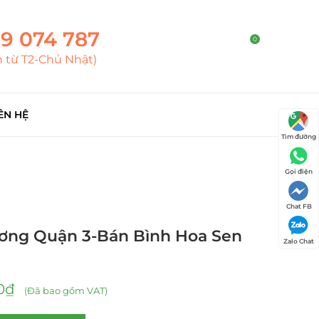
9 074 787
0
h từ T2-Chủ Nhật)
ÊN HỆ
Tìm đường
Gọi điện
Chat FB
ương Quận 3-Bán Bình Hoa Sen
Zalo Chat
0
₫
(Đã bao gồm VAT)