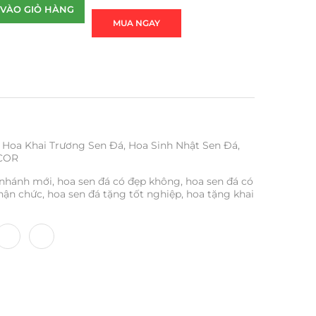
VÀO GIỎ HÀNG
MUA NGAY
Hoa Khai Trương Sen Đá
,
Hoa Sinh Nhật Sen Đá
,
COR
 nhánh mới
,
hoa sen đá có đẹp không
,
hoa sen đá có
hận chức
,
hoa sen đá tặng tốt nghiệp
,
hoa tặng khai