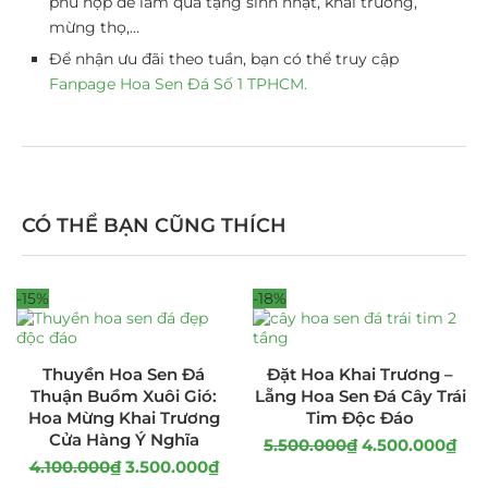
phù hợp để làm quà tặng sinh nhật, khai trương,
mừng thọ,…
Để nhận ưu đãi theo tuần, bạn có thể truy cập
Fanpage Hoa Sen Đá Số 1 TPHCM
.
CÓ THỂ BẠN CŨNG THÍCH
-15%
-18%
Thuyền Hoa Sen Đá
Đặt Hoa Khai Trương –
Thuận Buồm Xuôi Gió:
Lẵng Hoa Sen Đá Cây Trái
Hoa Mừng Khai Trương
Tim Độc Đáo
Cửa Hàng Ý Nghĩa
5.500.000
₫
4.500.000
₫
4.100.000
₫
3.500.000
₫