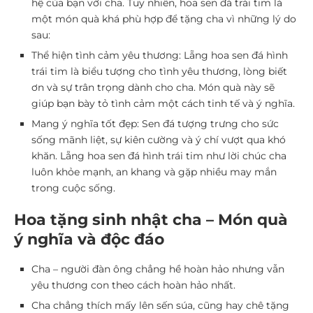
hệ của bạn với cha. Tuy nhiên, hoa sen đá trái tim là
một món quà khá phù hợp để tặng cha vì những lý do
sau:
Thể hiện tình cảm yêu thương:
Lẵng hoa sen đá hình
trái tim là biểu tượng cho tình yêu thương, lòng biết
ơn và sự trân trọng dành cho cha. Món quà này sẽ
giúp bạn bày tỏ tình cảm một cách tinh tế và ý nghĩa.
Mang ý nghĩa tốt đẹp:
Sen đá tượng trưng cho sức
sống mãnh liệt, sự kiên cường và ý chí vượt qua khó
khăn. Lẵng hoa sen đá hình trái tim như lời chúc cha
luôn khỏe mạnh, an khang và gặp nhiều may mắn
trong cuộc sống.
Hoa tặng sinh nhật cha – Món quà
ý nghĩa và độc đáo
Cha – người đàn ông chẳng hề hoàn hảo nhưng vẫn
yêu thương con theo cách hoàn hảo nhất.
Cha chẳng thích mấy lên sến súa, cũng hay chê tặng