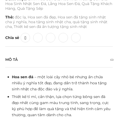
Hoa Sinh Nhật Sen Đá
,
Lẵng Hoa Sen Đá
,
Quà Tặng Khách
Hàng
,
Quà Tặng Sếp
Thẻ:
độc lạ
,
Hoa sen đá đẹp
,
Hoa sen đá tặng sinh nhật
cha ý nghĩa
,
hoa tặng sinh nhật cha
,
quà tặng sinh nhật
cha
,
Thiết kế sen đá ấn tượng tặng sinh nhật
Chia sẻ
MÔ TẢ
Hoa sen đá
– một loài cây nhỏ bé nhưng ẩn chứa
nhiều ý nghĩa tốt đẹp, đang dần trở thành hoa tặng
sinh nhật cha độc đáo và ý nghĩa.
Thiết kế tỉ mỉ, cẩn thận, lựa chọn từng bông sen đá
đẹp nhất cùng gam màu trung tính, sang trọng, cực
kỳ phù hợp để làm quà tặng và thể hiện tình cảm yêu
thương, quan tâm dành cho cha.