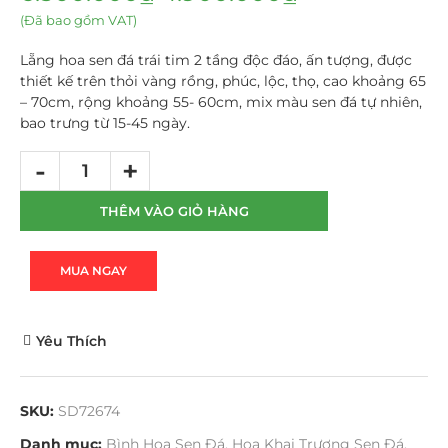
(Đã bao gồm VAT)
Lẵng hoa sen đá trái tim 2 tầng độc đáo, ấn tượng, được
thiết kế trên thỏi vàng rồng, phúc, lộc, thọ, cao khoảng 65
– 70cm, rộng khoảng 55- 60cm, mix màu sen đá tự nhiên,
bao trưng từ 15-45 ngày.
THÊM VÀO GIỎ HÀNG
MUA NGAY
Yêu Thích
SKU:
SD72674
Danh mục:
Bình Hoa Sen Đá
,
Hoa Khai Trương Sen Đá
,