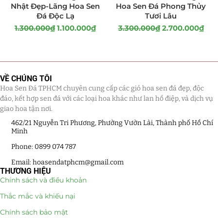
Nhật Đẹp-Lãng Hoa Sen
Hoa Sen Đá Phong Thủy
Đá Độc Lạ
Tươi Lâu
1.300.000
₫
1.100.000
₫
3.300.000
₫
2.700.000
₫
VỀ CHÚNG TÔI
Hoa Sen Đá TPHCM chuyên cung cấp các giỏ hoa sen đá đẹp, độc
đáo, kết hợp sen đá với các loại hoa khác như lan hồ điệp, và dịch vụ
giao hoa tận nơi.
462/21 Nguyễn Tri Phương, Phường Vườn Lài, Thành phố Hồ Chí
Minh
Phone: 0899 074 787
Email: hoasendatphcm@gmail.com
THƯƠNG HIỆU
Chính sách và điều khoản
Thắc mắc và khiếu nại
Chính sách bảo mật