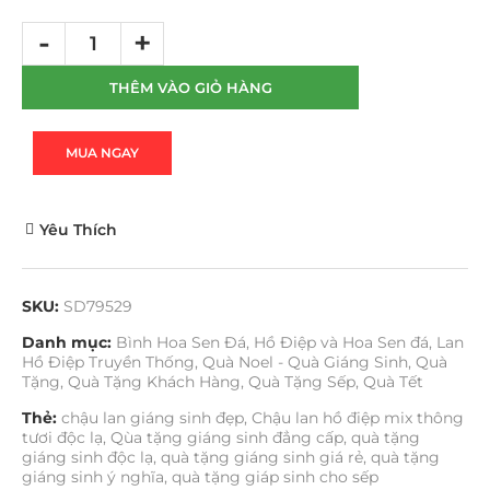
THÊM VÀO GIỎ HÀNG
MUA NGAY
Yêu Thích
SKU:
SD79529
Danh mục:
Bình Hoa Sen Đá
,
Hồ Điệp và Hoa Sen đá
,
Lan
Hồ Điệp Truyền Thống
,
Quà Noel - Quà Giáng Sinh
,
Quà
Tặng
,
Quà Tặng Khách Hàng
,
Quà Tặng Sếp
,
Quà Tết
Thẻ:
chậu lan giáng sinh đẹp
,
Chậu lan hồ điệp mix thông
tươi độc lạ
,
Qùa tặng giáng sinh đẳng cấp
,
quà tặng
giáng sinh độc lạ
,
quà tặng giáng sinh giá rẻ
,
quà tặng
giáng sinh ý nghĩa
,
quà tặng giáp sinh cho sếp