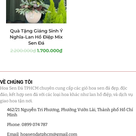
Tiểu Cảnh Lan Sen Đá
(63)
Hoa Ngày Lễ 8/3
(38)
Quà Tặng Giáng Sinh Ý
Nghĩa-Lan Hồ Điệp Mix
Hoa Tặng 14/2
(16)
Sen Đá
2.200.000
₫
1.700.000
₫
Hoa Tặng 20/10
(33)
Quà Tặng
(507)
Quà Noel - Quà Giáng Sinh
(41)
VỀ CHÚNG TÔI
Hoa Sen Đá TPHCM chuyên cung cấp các giỏ hoa sen đá đẹp, độc
Quà Tặng Khách Hàng
(390)
đáo, kết hợp sen đá với các loại hoa khác như lan hồ điệp, và dịch vụ
giao hoa tận nơi.
Quà Tặng Sếp
(320)
462/21 Nguyễn Tri Phương, Phường Vườn Lài, Thành phố Hồ Chí
Minh
Quà Tết
(278)
Phone: 0899 074 787
Email: hoasendatphcm@gmail.com
Quà Tặng 20 11
(77)