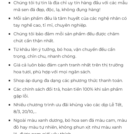
Chúng tôi tự tin là địa chỉ uy tín hàng đầu với các mẫu
mã sen đá đẹp, độc, lạ, không đụng hàng!
Mỗi sản phẩm đều là tâm huyết của các nghệ nhân có
tay nghề cao, tỉ mỉ, chuyên nghiệp.
Chúng tôi bảo đảm mỗi sản phẩm đều được chăm
chút cẩn thận nhất.
Từ khâu lên ý tưởng, bó hoa, vận chuyển đều cẩn
trọng, chỉn chu, nhanh chóng.
Giá cả luôn bảo đảm cạnh tranh nhất trên thị trường
hoa tươi, phù hợp với mọi ngân sách.
Shop áp dụng đa dạng các phương thức thanh toán.
Các chính sách đổi trả, hoàn tiền 100% khi sản phẩm
gặp lỗi.
Nhiều chương trình ưu đãi khủng vào các dịp Lễ Tết,
8/3, 20/10,…
Ngoài màu xanh dương, bó hoa sen đá màu cam, màu
đỏ hay màu tự nhiên, không phun xịt như màu xanh
lá…được nam giới yêu thích.