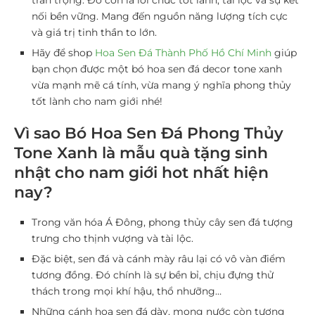
trân trọng. Đó còn là lời chúc tốt lành, tài lộc và sự kết
nối bền vững. Mang đến nguồn năng lượng tích cực
và giá trị tinh thần to lớn.
Hãy để shop
Hoa Sen Đá Thành Phố Hồ Chí Minh
giúp
bạn chọn được một bó hoa sen đá decor tone xanh
vừa mạnh mẽ cá tính, vừa mang ý nghĩa phong thủy
tốt lành cho nam giới nhé!
Vì sao Bó Hoa Sen Đá Phong Thủy
Tone Xanh là mẫu quà tặng sinh
nhật cho nam giới hot nhất hiện
nay?
Trong văn hóa Á Đông, phong thủy cây sen đá tượng
trưng cho thịnh vượng và tài lộc.
Đặc biệt, sen đá và cánh mày râu lại có vô vàn điểm
tương đồng. Đó chính là sự bền bỉ, chịu đựng thử
thách trong mọi khí hậu, thổ nhưỡng…
Những cánh hoa sen đá dày, mọng nước còn tượng