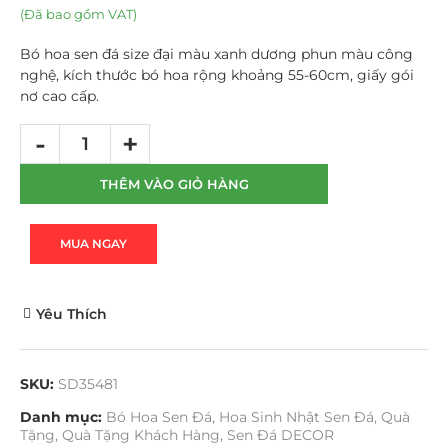
(Đã bao gồm VAT)
Bó hoa sen đá size đại màu xanh dương phun màu công
nghệ, kích thước bó hoa rộng khoảng 55-60cm, giấy gói
nơ cao cấp.
THÊM VÀO GIỎ HÀNG
MUA NGAY
Yêu Thích
SKU:
SD35481
Danh mục:
Bó Hoa Sen Đá
,
Hoa Sinh Nhật Sen Đá
,
Quà
Tặng
,
Quà Tặng Khách Hàng
,
Sen Đá DECOR