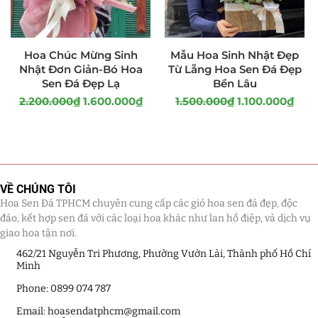
Hoa Chúc Mừng Sinh
Mẫu Hoa Sinh Nhật Đẹp
Nhật Đơn Giản-Bó Hoa
Từ Lẵng Hoa Sen Đá Đẹp
Sen Đá Đẹp Lạ
Bền Lâu
2.200.000
₫
1.600.000
₫
1.500.000
₫
1.100.000
₫
VỀ CHÚNG TÔI
Hoa Sen Đá TPHCM chuyên cung cấp các giỏ hoa sen đá đẹp, độc
đáo, kết hợp sen đá với các loại hoa khác như lan hồ điệp, và dịch vụ
giao hoa tận nơi.
462/21 Nguyễn Tri Phương, Phường Vườn Lài, Thành phố Hồ Chí
Minh
Phone: 0899 074 787
Email: hoasendatphcm@gmail.com