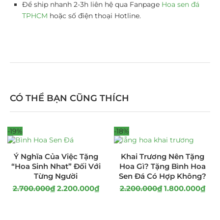
Để ship nhanh 2-3h liên hệ qua Fanpage
Hoa sen đá
TPHCM
hoặc số điện thoại Hotline.
CÓ THỂ BẠN CŨNG THÍCH
-19%
-18%
Ý Nghĩa Của Việc Tặng
Khai Trương Nên Tặng
“Hoa Sinh Nhat” Đối Với
Hoa Gì? Tặng Bình Hoa
Từng Người
Sen Đá Có Hợp Không?
2.700.000
₫
2.200.000
₫
2.200.000
₫
1.800.000
₫