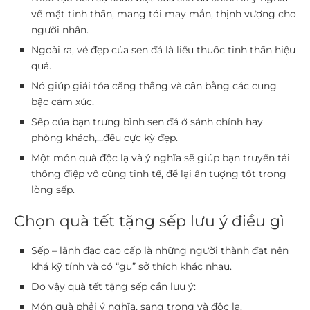
về mặt tinh thần, mang tới may mắn, thịnh vượng cho
người nhân.
Ngoài ra, vẻ đẹp của sen đá là liều thuốc tinh thần hiệu
quả.
Nó giúp giải tỏa căng thẳng và cân bằng các cung
bậc cảm xúc.
Sếp của bạn trưng bình sen đá ở sảnh chính hay
phòng khách,…đều cực kỳ đẹp.
Một món quà độc lạ và ý nghĩa sẽ giúp bạn truyền tải
thông điệp vô cùng tinh tế, để lại ấn tượng tốt trong
lòng sếp.
Chọn quà tết tặng sếp lưu ý điều gì
Sếp – lãnh đạo cao cấp là những người thành đạt nên
khá kỹ tính và có “gu” sở thích khác nhau.
Do vậy
quà tết tặng sếp
cần lưu ý:
Món quà phải ý nghĩa, sang trọng và độc lạ.