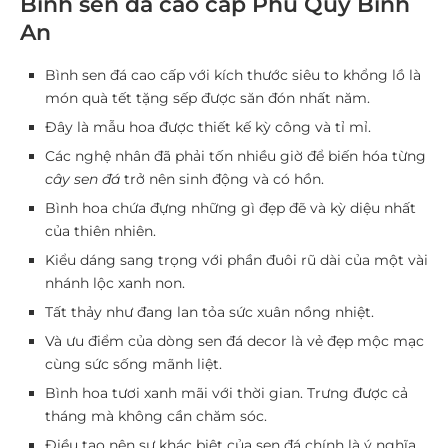
Bình sen đá cao cấp Phú Quý Bình
An
Bình sen đá cao cấp với kích thước siêu to khổng lồ là
món
quà tết tặng sếp
được săn đón nhất năm.
Đây là mẫu hoa được thiết kế kỳ công và tỉ mỉ.
Các nghệ nhân đã phải tốn nhiều giờ để biến hóa từng
cây sen đá
trở nên sinh động và có hồn.
Bình hoa chứa đựng những gì đẹp đẽ và kỳ diệu nhất
của thiên nhiên.
Kiểu dáng sang trọng với phần đuôi rũ dài của một vài
nhánh lộc xanh non.
Tất thảy như đang lan tỏa sức xuân nồng nhiệt.
Và ưu điểm của dòng sen đá decor là vẻ đẹp mộc mạc
cùng sức sống mãnh liệt.
Bình hoa tươi xanh mãi với thời gian. Trưng được cả
tháng mà không cần chăm sóc.
Điều tạo nên sự khác biệt của sen đá chính là ý nghĩa