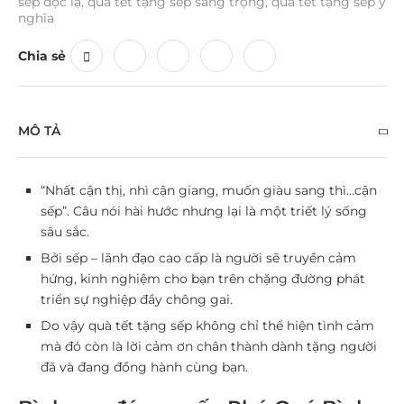
sếp độc lạ
,
quà tết tặng sếp sang trọng
,
quà tết tặng sếp ý
nghĩa
Chia sẻ
MÔ TẢ
“Nhất cận thị, nhì cận giang, muốn giàu sang thì…cận
sếp”. Câu nói hài hước nhưng lại là một triết lý sống
sâu sắc.
Bởi sếp – lãnh đạo cao cấp là người sẽ truyền cảm
hứng, kinh nghiệm cho bạn trên chặng đường phát
triển sự nghiệp đầy chông gai.
Do vậy
quà tết tặng sếp
không chỉ thể hiện tình cảm
mà đó còn là lời cảm ơn chân thành dành tặng người
đã và đang đồng hành cùng bạn.