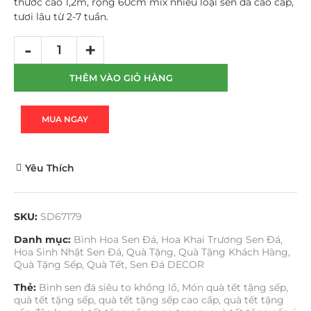
thước cao 1,2m, rộng 60cm mix nhiều loại sen đá cao cấp,
tươi lâu từ 2-7 tuần.
THÊM VÀO GIỎ HÀNG
MUA NGAY
Yêu Thích
SKU:
SD67179
Danh mục:
Bình Hoa Sen Đá
,
Hoa Khai Trương Sen Đá
,
Hoa Sinh Nhật Sen Đá
,
Quà Tặng
,
Quà Tặng Khách Hàng
,
Quà Tặng Sếp
,
Quà Tết
,
Sen Đá DECOR
Thẻ:
Bình sen đá siêu to khổng lồ
,
Món quà tết tặng sếp
,
quà tết tặng sếp
,
quà tết tặng sếp cao cấp
,
quà tết tặng