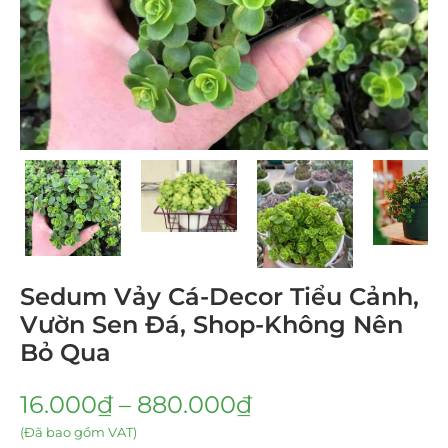
Sedum Vảy Cá-Decor Tiểu Cảnh,
Vườn Sen Đá, Shop-Không Nên
Bỏ Qua
16.000
₫
–
880.000
₫
(Đã bao gồm VAT)