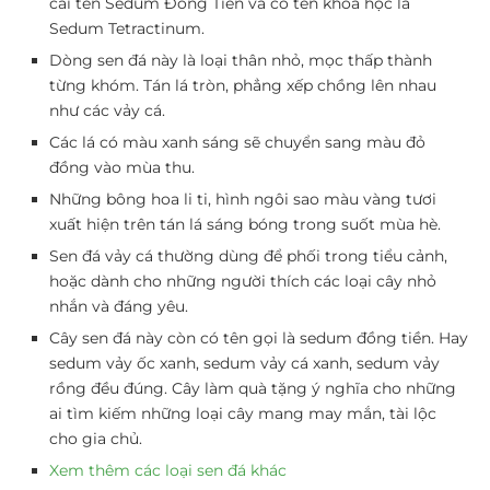
cái tên Sedum Đồng Tiền và có tên khoa học là
Sedum Tetractinum.
Dòng sen đá này là loại thân nhỏ, mọc thấp thành
từng khóm. Tán lá tròn, phẳng xếp chồng lên nhau
như các vảy cá.
Các lá có màu xanh sáng sẽ chuyển sang màu đỏ
đồng vào mùa thu.
Những bông hoa li ti, hình ngôi sao màu vàng tươi
xuất hiện trên tán lá sáng bóng trong suốt mùa hè.
Sen đá vảy cá thường dùng để phối trong tiểu cảnh,
hoặc dành cho những người thích các loại cây nhỏ
nhắn và đáng yêu.
Cây sen đá này còn có tên gọi là sedum đồng tiền. Hay
sedum vảy ốc xanh, sedum vảy cá xanh, sedum vảy
rồng đều đúng. Cây làm quà tặng ý nghĩa cho những
ai tìm kiếm những loại cây mang may mắn, tài lộc
cho gia chủ.
Xem thêm các loại sen đá khác