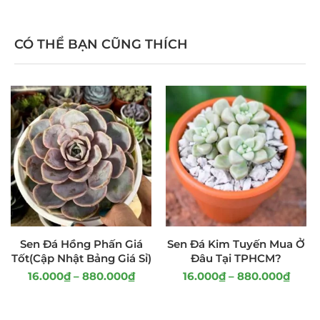
CÓ THỂ BẠN CŨNG THÍCH
Sen Đá Hồng Phấn Giá
Sen Đá Kim Tuyến Mua Ở
Tốt(Cập Nhật Bảng Giá Sỉ)
Đâu Tại TPHCM?
16.000
₫
–
880.000
₫
16.000
₫
–
880.000
₫