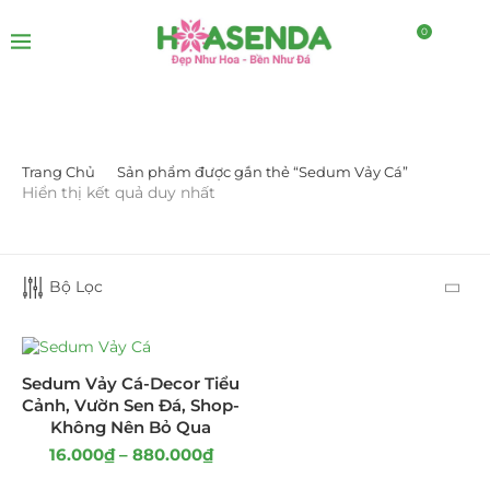
0
Trang Chủ
Sản phẩm được gắn thẻ “Sedum Vảy Cá”
LỌC BỞI GIÁ
Hiển thị kết quả duy nhất
Bộ Lọc
LỌC
Sedum Vảy Cá-Decor Tiểu
Cảnh, Vườn Sen Đá, Shop-
Không Nên Bỏ Qua
16.000
₫
–
880.000
₫
DANH MỤC SẢN PHẨM