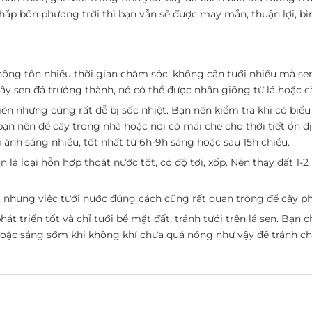
hắp bốn phương trời thì bạn vẫn sẽ được may mắn, thuận lợi, bì
không tốn nhiều thời gian chăm sóc, không cần tưới nhiều mà se
 cây sen đá trưởng thành, nó có thể được nhân giống từ lá hoặc
iên nhưng cũng rất dễ bị sốc nhiệt. Bạn nên kiểm tra khi có biểu
 bạn nên để cây trong nhà hoặc nơi có mái che cho thời tiết ổn 
i ánh sáng nhiều, tốt nhất từ 6h-9h sáng hoặc sau 15h chiều.
n là loại hỗn hợp thoát nước tốt, có độ tơi, xốp. Nên thay đất 
, nhưng việc tưới nước đúng cách cũng rất quan trọng để cây phá
hát triển tốt và chỉ tưới bề mặt đất, tránh tưới trên lá sen. Bạn 
hoặc sáng sớm khi không khí chưa quá nóng như vậy để tránh cho