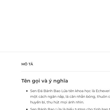
MÔ TẢ
Tên gọi và ý nghĩa
Sen Đá Bánh Bao Lửa tên khoa học là Echever
một cách ngăn nắp, lá căn nhẵn bóng, thuôn d
huyền bí, thu hút mọi ánh nhìn.
Sen Bánh Bao Lửa là biểu tượng cho tình bạn t