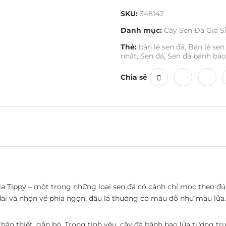
SKU:
348142
Danh mục:
Cây Sen Đá Giá S
Thẻ:
bán lẻ sen đá
,
Bán lẻ sen
nhất
,
Sen đá
,
Sen đá bánh bao
Chia sẻ
ia Tippy – một trong những loại sen đá có cánh chỉ mọc theo đ
ài và nhọn về phía ngọn, đầu lá thường có màu đỏ như màu lửa
hân thiết, gắn bó. Trong tình yêu, cây đá bánh bao lửa tượng tr