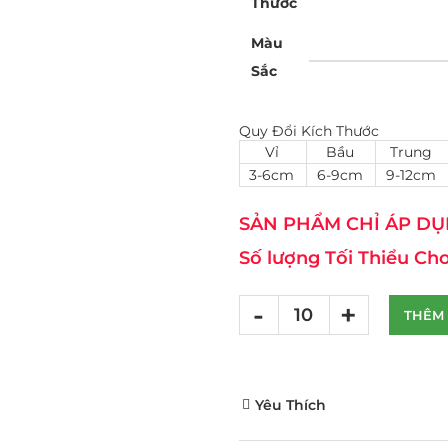
Thước
Màu
Sắc
Quy Đổi Kích Thước
Vỉ
Bầu
Trung
3-6cm
6-9cm
9-12cm
SẢN PHẨM CHỈ ÁP DỤN
Số lượng Tối Thiểu Cho
THÊM 
Yêu Thích