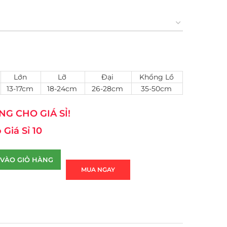
Lớn
Lỡ
Đại
Khổng Lồ
13-17cm
18-24cm
26-28cm
35-50cm
G CHO GIÁ SỈ!
 Giá Sỉ 10
VÀO GIỎ HÀNG
MUA NGAY