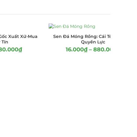
Gốc Xuất Xứ-Mua
Sen Đá Móng Rồng: Cái Tên Nói Lên
 Tín
Quyền Lực
80.000
₫
16.000
₫
–
880.000
₫