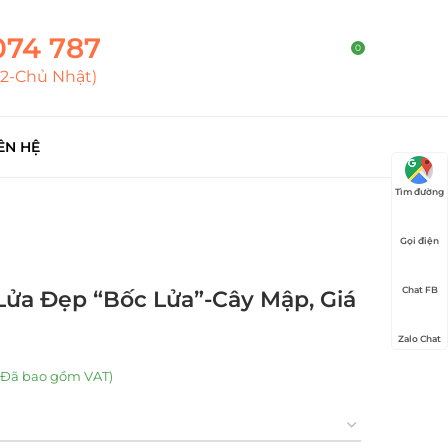
074 787
0
T2-Chủ Nhật)
ÊN HỆ
Tìm đường
Gọi điện
Chat FB
ửa Đẹp “Bốc Lửa”-Cây Mập, Giá
Zalo Chat
(Đã bao gồm VAT)