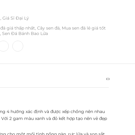
ỉ
,
Giá Sỉ Đại Lý
 đá giá thấp nhất
,
Cây sen đá
,
Mua sen đá lẻ giá tốt
,
Sen Đá Bánh Bao Lửa
úng 4 hướng xác định và được xếp chồng nên nhau
. Với 2 gam màu xanh và đỏ kết hợp tạo nên vẻ đẹp
ưng cho một mối tình nồng nàn, rực lửa và son sắt.