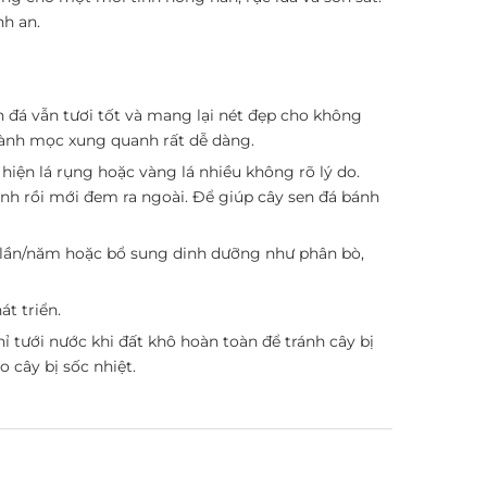
nh an.
n đá vẫn tươi tốt và mang lại nét đẹp cho không
 cành mọc xung quanh rất dễ dàng.
 hiện lá rụng hoặc vàng lá nhiều không rõ lý do.
định rồi mới đem ra ngoài. Để giúp cây sen đá bánh
1-2 lần/năm hoặc bổ sung dinh dưỡng như phân bò,
t triển.
chỉ tưới nước khi đất khô hoàn toàn để tránh cây bị
 cây bị sốc nhiệt.