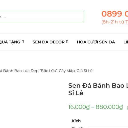
0899 
(8h-21h từ 
QUÀ TẶNG
SEN ĐÁ DECOR
HOA CƯỚI SEN ĐÁ
LI
á Bánh Bao Lửa Đẹp “Bốc Lửa”-Cây Mập, Giá Sỉ Lẻ
Sen Đá Bánh Bao L
Sỉ Lẻ
16.000
₫
–
880.000
₫
Kích