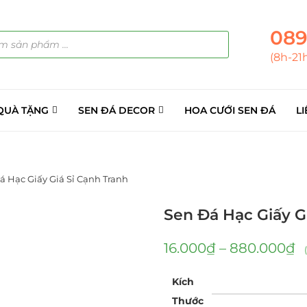
089
(8h-21
QUÀ TẶNG
SEN ĐÁ DECOR
HOA CƯỚI SEN ĐÁ
LI
á Hạc Giấy Giá Sỉ Cạnh Tranh
Sen Đá Hạc Giấy G
16.000
₫
–
880.000
₫
Kích
Thước