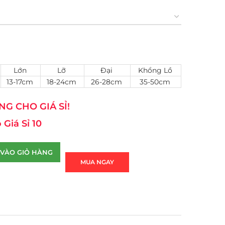
Lớn
Lỡ
Đại
Khổng Lồ
13-17cm
18-24cm
26-28cm
35-50cm
G CHO GIÁ SỈ!
 Giá Sỉ 10
VÀO GIỎ HÀNG
MUA NGAY