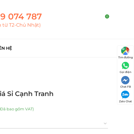
9 074 787
0
h từ T2-Chủ Nhật)
ÊN HỆ
Tìm đường
Gọi điện
Chat FB
iá Sỉ Cạnh Tranh
Zalo Chat
(Đã bao gồm VAT)