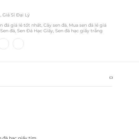
ỉ
,
Giá Sỉ Đại Lý
n đá giá lẻ tốt nhất
,
Cây sen đá
,
Mua sen đá lẻ giá
Sen đá
,
Sen Đá Hạc Giấy
,
Sen đá hạc giấy trắng
n đá hạc giấy tím.