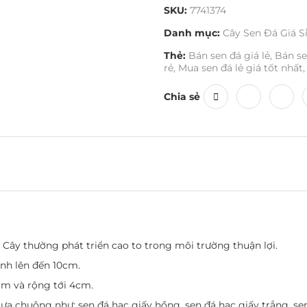
SKU:
7741374
Danh mục:
Cây Sen Đá Giá S
Thẻ:
Bán sen đá giá lẻ
,
Bán se
rẻ
,
Mua sen đá lẻ giá tốt nhất
,
Chia sẻ
. Cây thường phát triển cao to trong môi trường thuận lợi.
nh lên đến 10cm.
8cm và rộng tới 4cm.
à ưa chuộng như: sen đá hạc giấy hồng, sen đá hạc giấy trắng, se