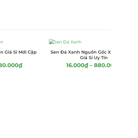
 Giá Sỉ Mới Cập
Sen Đá Xanh Nguồn Gốc Xuất Xứ-Mua
t
Giá Sỉ Uy Tín
80.000
₫
16.000
₫
–
880.000
₫