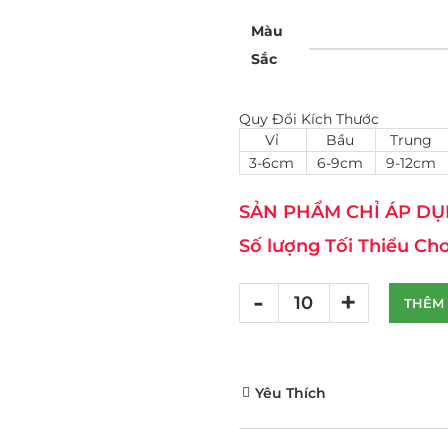
Màu
Sắc
Quy Đổi Kích Thước
Vỉ
Bầu
Trung
3-6cm
6-9cm
9-12cm
SẢN PHẨM CHỈ ÁP DỤN
Số lượng Tối Thiểu Cho
THÊM 
Yêu Thích