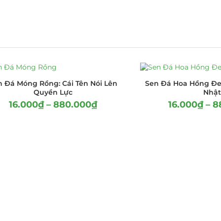
n Đá Móng Rồng: Cái Tên Nói Lên
Sen Đá Hoa Hồng Đen
Quyền Lực
Nhậ
16.000
₫
–
880.000
₫
16.000
₫
–
8