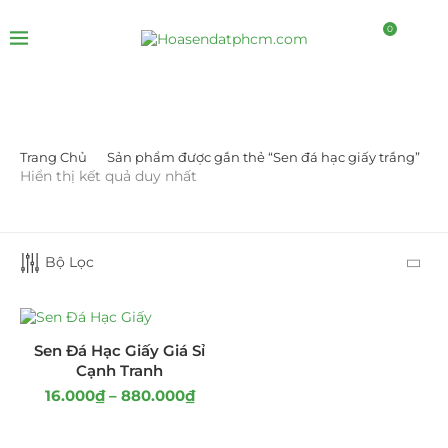
0
Trang Chủ
Sản phẩm được gắn thẻ “Sen đá hạc giấy trắng”
LỌC BỞI GIÁ
Hiển thị kết quả duy nhất
Bộ Lọc
LỌC
Sen Đá Hạc Giấy Giá Sỉ
Cạnh Tranh
16.000
₫
–
880.000
₫
DANH MỤC SẢN PHẨM