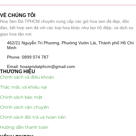
Giá Sỉ Đại Lý
(145)
VỀ CHÚNG TÔI
Hoa Sen Đá TPHCM chuyên cung cấp các giỏ hoa sen đá đẹp, độc
Cây Sen Đá Giá Sỉ
(137)
đáo, kết hợp sen đá với các loại hoa khác như lan hồ điệp, và dịch vụ
giao hoa tận nơi.
Chậu Sen Đá Mini
(8)
462/21 Nguyễn Tri Phương, Phường Vườn Lài, Thành phố Hồ Chí
Minh
Hồ Điệp và Hoa Sen đá
(289)
Phone: 0899 074 787
Lan Hồ Điệp Truyền Thống
(132)
Email: hoasendatphcm@gmail.com
THƯƠNG HIỆU
Chính sách và điều khoản
Lũa Hồ Điệp Sen Đá
(91)
Thắc mắc và khiếu nại
Tiểu Cảnh Lan Sen Đá
(63)
Chính sách bảo mật
Hoa Ngày Lễ 8/3
(38)
Chính sách vận chuyển
Chính sách đổi trả và hoàn tiền
Hoa Tặng 14/2
(16)
Hướng dẫn thanh toán
Hoa Tặng 20/10
(33)