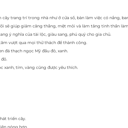
cây trang trí trong nhà như ở cửa sổ, bàn làm việc có nắng, ba
đổi sẽ giúp giảm căng thẳng, mệt mỏi và làm tăng tinh thần làm
g ý nghĩa của tài lộc, giàu sang, phú quý cho gia chủ.
tâm vượt qua mọi thử thách để thành công.
en đá thạch ngọc Mỹ đầu đỏ, xanh.
 đỏ.
 xanh, tím, vàng cũng được yêu thích.
hát triển cây.
kiện nóng hơn.