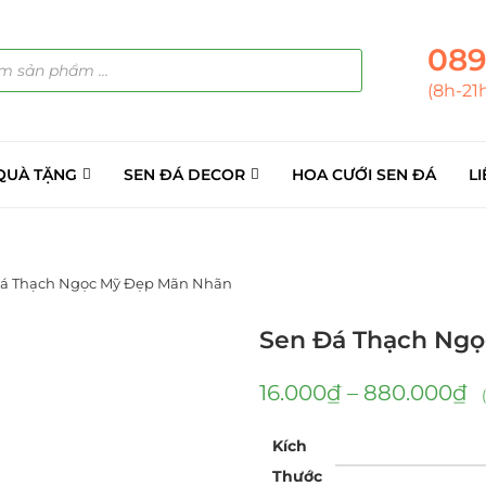
089
(8h-21
QUÀ TẶNG
SEN ĐÁ DECOR
HOA CƯỚI SEN ĐÁ
LI
á Thạch Ngọc Mỹ Đẹp Mãn Nhãn
Sen Đá Thạch Ng
16.000
₫
–
880.000
₫
Kích
Thước