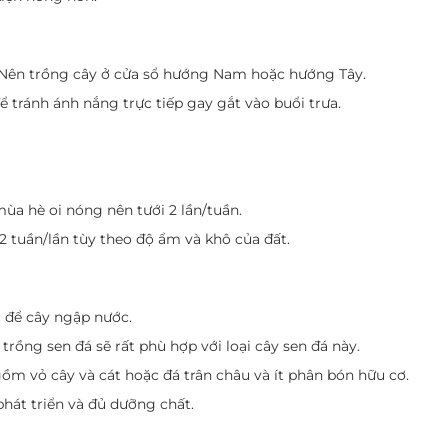
n. Nên trồng cây ở cửa sổ hướng Nam hoặc hướng Tây.
 tránh ánh nắng trực tiếp gay gắt vào buổi trưa.
a hè oi nóng nên tưới 2 lần/tuần.
2 tuần/lần tùy theo độ ẩm và khô của đất.
 để cây ngập nước.
rồng sen đá sẽ rất phù hợp với loại cây sen đá này.
ồm vỏ cây và cát hoặc đá trân châu và ít phân bón hữu cơ.
phát triển và đủ dưỡng chất.