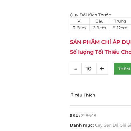
Quy Đổi Kích Thước
Vỉ
Bầu
Trung
3-6cm
6-9cm
9-12cm
SẢN PHẨM CHỈ ÁP DỤN
Số lượng Tối Thiểu Cho
THÊM 
Yêu Thích
SKU:
228648
Danh mục:
Cây Sen Đá Giá S