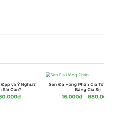
 Đẹp và Ý Nghĩa?
Sen Đá Hồng Phấn Giá Tốt(Cập Nhật
i Sài Gòn?
Bảng Giá Sỉ)
80.000
₫
16.000
₫
–
880.000
₫