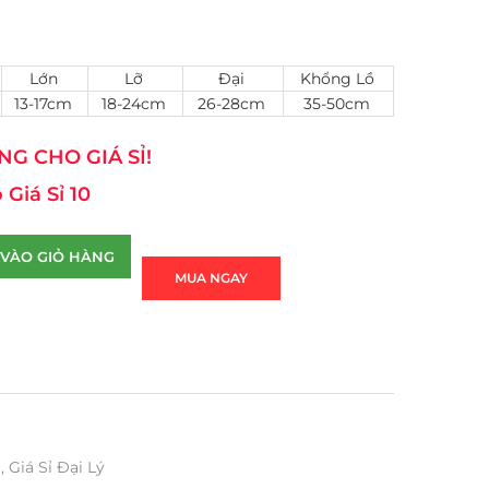
Lớn
Lỡ
Đại
Khổng Lồ
13-17cm
18-24cm
26-28cm
35-50cm
G CHO GIÁ SỈ!
 Giá Sỉ 10
VÀO GIỎ HÀNG
MUA NGAY
ỉ
,
Giá Sỉ Đại Lý