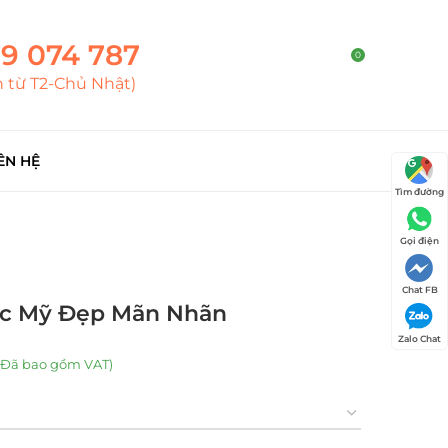
9 074 787
0
h từ T2-Chủ Nhật)
ÊN HỆ
Tìm đường
Gọi điện
Chat FB
ọc Mỹ Đẹp Mãn Nhãn
Zalo Chat
(Đã bao gồm VAT)