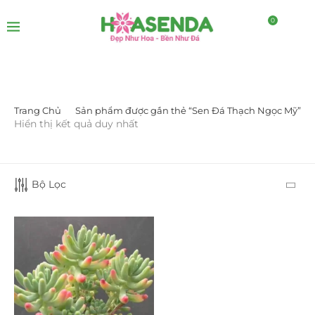
0
Trang Chủ
Sản phẩm được gắn thẻ “Sen Đá Thạch Ngọc Mỹ”
LỌC BỞI GIÁ
Hiển thị kết quả duy nhất
Bộ Lọc
LỌC
DANH MỤC SẢN PHẨM