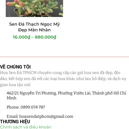
Giá Sỉ Đại Lý
(145)
Cây Sen Đá Giá Sỉ
(137)
Sen Đá Thạch Ngọc Mỹ
Đẹp Mãn Nhãn
Chậu Sen Đá Mini
(8)
16.000
₫
–
880.000
₫
Hồ Điệp và Hoa Sen đá
(289)
Lan Hồ Điệp Truyền Thống
(132)
VỀ CHÚNG TÔI
Hoa Sen Đá TPHCM chuyên cung cấp các giỏ hoa sen đá đẹp, độc
Lũa Hồ Điệp Sen Đá
(91)
đáo, kết hợp sen đá với các loại hoa khác như lan hồ điệp, và dịch vụ
giao hoa tận nơi.
Tiểu Cảnh Lan Sen Đá
(63)
462/21 Nguyễn Tri Phương, Phường Vườn Lài, Thành phố Hồ Chí
Minh
Hoa Ngày Lễ 8/3
(38)
Phone: 0899 074 787
Hoa Tặng 14/2
(16)
Email: hoasendatphcm@gmail.com
THƯƠNG HIỆU
Hoa Tặng 20/10
(33)
Chính sách và điều khoản