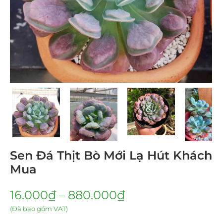
Sen Đá Thịt Bò Mới Lạ Hút Khách
Mua
16.000
₫
–
880.000
₫
(Đã bao gồm VAT)