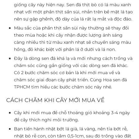
giống cây này hiện nay. Sen đá thịt bò có lá màu xanh
nhạt với một phần thịt sần sùi, nhắn trên bề mặt lá tạo
nên sự gập ghềnh, độ dày của lá rất lạ mắt và độc đáo.
Màu sắc của phần thịt sần sùi này thường sẽ thay đổi
theo mùa hoặc khi cây nhận được lượng ánh sáng
càng nhiều thì từ màu xanh nhạt sẽ chuyển sáng màu
hồng, đỏ khác biệt với phần lá ở dưới và lá non.
Đây là dòng sen đá khá lạ và mới nhưng cách trồng và
chăm sóc cũng gần giống với các dòng sen đá khác.
Có 2 bước chăm sóc cơ bản là khi mới mua về và
chăm sóc giai đoạn cây phát triển. Cùng Hoa sen đá
TPHCM tìm hiểu các bước chăm sóc này nhé.
CÁCH CHĂM KHI CÂY MỚI MUA VỀ
Cây khi mới mua để chỗ thoáng gió khoảng 3-4 ngày
để cây thích nghi môi trường.
Bạn tiến hành nhặt bớt lá già, lá vàng, nên tỉa bớt rễ,
nhặt bỏ rễ con, còn tầm 0,5-1cm, sau đó trồng vào đất