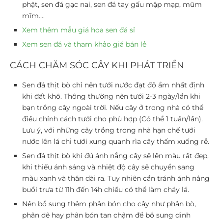
phật, sen đá gạc nai, sen đá tay gấu mập mạp, mũm
mĩm….
Xem thêm mẫu giá hoa sen đá sỉ
Xem sen đá và tham khảo giá bán lẻ
CÁCH CHĂM SÓC CÂY KHI PHÁT TRIỂN
Sen đá thịt bò chỉ nên tưới nước đạt độ ẩm nhất định
khi đất khô. Thông thường nên tưới 2-3 ngày/lần khi
bạn trồng cây ngoài trời. Nếu cây ở trong nhà có thể
điều chỉnh cách tưới cho phù hợp (Có thể 1 tuần/lần).
Lưu ý, với những cây trồng trong nhà hạn chế tưới
nước lên lá chỉ tưới xung quanh rìa cây thấm xuống rễ.
Sen đá thịt bò khi đủ ánh nắng cây sẽ lên màu rất đẹp,
khi thiếu ánh sáng và nhiệt độ cây sẽ chuyển sang
màu xanh và thân dài ra. Tuy nhiên cần tránh ánh nắng
buổi trưa từ 11h đến 14h chiều có thể làm cháy lá.
Nên bổ sung thêm phân bón cho cây như phân bò,
phân dê hay phân bón tan chậm để bổ sung dinh