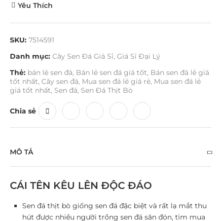
Yêu Thích
SKU:
7514591
Danh mục:
Cây Sen Đá Giá Sỉ
,
Giá Sỉ Đại Lý
Thẻ:
bán lẻ sen đá
,
Bán lẻ sen đá giá tốt
,
Bán sen đá lẻ giá
tốt nhất
,
Cây sen đá
,
Mua sen đá lẻ giá rẻ
,
Mua sen đá lẻ
giá tốt nhất
,
Sen đá
,
Sen Đá Thịt Bò
Chia sẻ
MÔ TẢ
CÁI TÊN KÊU LÊN ĐỘC ĐÁO
Sen đá thịt bò giống sen đá đặc biệt và rất lạ mắt thu
hút được nhiều người trồng sen đá săn đón, tìm mua