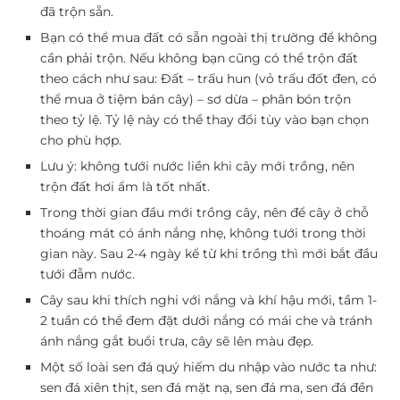
đã trộn sẵn.
Bạn có thể mua đất có sẵn ngoài thị trường để không
cần phải trộn. Nếu không bạn cũng có thể trộn đất
theo cách như sau: Đất – trấu hun (vỏ trấu đốt đen, có
thể mua ở tiệm bán cây) – sơ dừa – phân bón trộn
theo tỷ lệ. Tỷ lệ này có thể thay đổi tùy vào bạn chọn
cho phù hợp.
Lưu ý: không tưới nước liền khi cây mới trồng, nên
trộn đất hơi ẩm là tốt nhất.
Trong thời gian đầu mới trồng cây, nên để cây ở chỗ
thoáng mát có ánh nắng nhẹ, không tưới trong thời
gian này. Sau 2-4 ngày kể từ khi trồng thì mới bắt đầu
tưới đẫm nước.
Cây sau khi thích nghi với nắng và khí hậu mới, tầm 1-
2 tuần có thể đem đặt dưới nắng có mái che và tránh
ánh nắng gắt buổi trưa, cây sẽ lên màu đẹp.
Một số loài sen đá quý hiếm du nhập vào nước ta như:
sen đá xiên thịt, sen đá mặt nạ, sen đá ma, sen đá đền