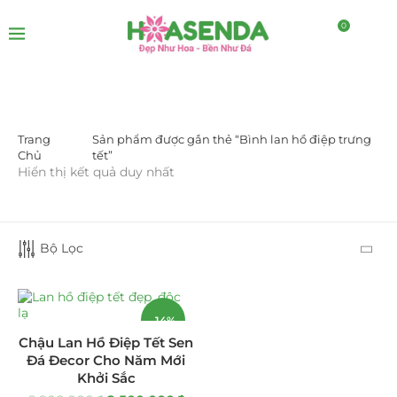
0
Trang
Sản phẩm được gắn thẻ “Bình lan hồ điệp trưng
DANH MỤC SẢN PHẨM
Chủ
tết”
Hiển thị kết quả duy nhất
Giá Sỉ Đại Lý
(145)
Cây Sen Đá Giá Sỉ
(137)
Bộ Lọc
Chậu Sen Đá Mini
(8)
Hồ Điệp và Hoa Sen đá
(289)
-14%
Chậu Lan Hồ Điệp Tết Sen
Lan Hồ Điệp Truyền Thống
(132)
Đá Đecor Cho Năm Mới
Khởi Sắc
Lũa Hồ Điệp Sen Đá
(91)