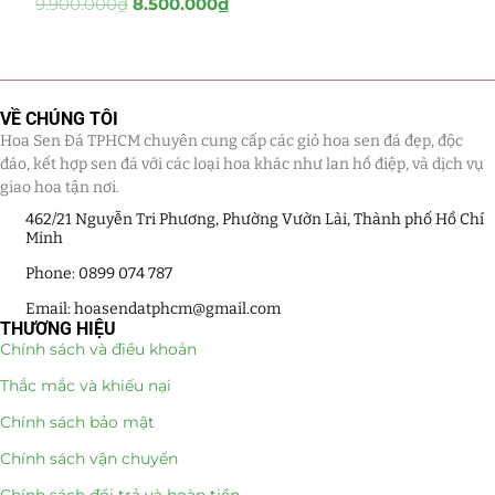
9.900.000
₫
8.500.000
₫
Tiểu Cảnh Lan Sen Đá
(63)
Hoa Ngày Lễ 8/3
(38)
VỀ CHÚNG TÔI
Hoa Sen Đá TPHCM chuyên cung cấp các giỏ hoa sen đá đẹp, độc
Hoa Tặng 14/2
(16)
đáo, kết hợp sen đá với các loại hoa khác như lan hồ điệp, và dịch vụ
giao hoa tận nơi.
Hoa Tặng 20/10
(33)
462/21 Nguyễn Tri Phương, Phường Vườn Lài, Thành phố Hồ Chí
Minh
Quà Tặng
(507)
Phone: 0899 074 787
Quà Noel - Quà Giáng Sinh
(41)
Email: hoasendatphcm@gmail.com
THƯƠNG HIỆU
Quà Tặng Khách Hàng
(390)
Chính sách và điều khoản
Thắc mắc và khiếu nại
Quà Tặng Sếp
(320)
Chính sách bảo mật
Quà Tết
(278)
Chính sách vận chuyển
Quà Tặng 20 11
(77)