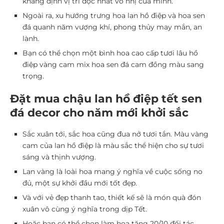
khẳng định vị trí độc nhất vô nhị của mình.
Ngoài ra, xu hướng trưng hoa lan hồ điệp và hoa sen
đá quanh năm vượng khí, phong thủy may mắn, an
lành.
Bạn có thể chọn một bình hoa cao cấp tươi lâu hồ
điệp vàng cam mix hoa sen đá cam đồng màu sang
trọng.
Đặt mua chậu lan hồ điệp tết sen
đá decor cho năm mới khởi sắc
Sắc xuân tới, sắc hoa cũng đua nở tươi tắn. Màu vàng
cam của lan hồ điệp là màu sắc thể hiện cho sự tươi
sáng và thịnh vượng.
Lan vàng là loài hoa mang ý nghĩa về cuộc sống no
đủ, một sự khởi đầu mới tốt đẹp.
Và với vẻ đẹp thanh tao, thiết kế sẽ là món quà đón
xuân vô cùng ý nghĩa trong dịp Tết.
Hoặc bạn có thể chọn làm hoa tặng 20/10 đối tác