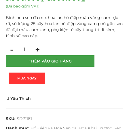
(Đã bao gồm VAT)
Bình hoa sen đá mix hoa lan hồ điệp màu vàng cam rực
rỡ, số lượng 25 cây hoa lan hồ điệp vàng cam phủ gốc sen
đá đại màu cam xanh, phụ kiện rễ cây trang trí đi kèm,
bình sứ cao cấp.
THÊM VÀO GIỎ HÀNG
MUA NGAY
Yêu Thích
SKU:
SD71181
Danh mục:
Hồ Điệp và Hoa Sen đá
,
Hoa Khai Trương Sen