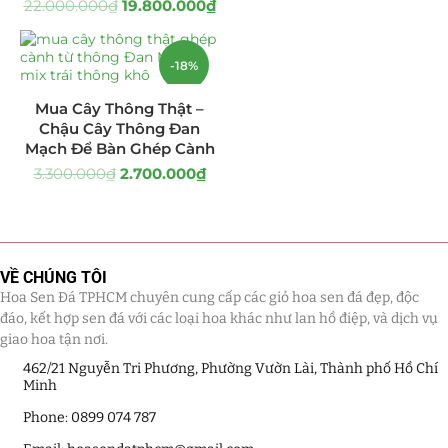
22.000.000
₫
19.800.000
₫
Giá Sỉ Đại Lý
(145)
-18%
Cây Sen Đá Giá Sỉ
(137)
Mua Cây Thông Thật –
Chậu Sen Đá Mini
(8)
Chậu Cây Thông Đan
Mạch Để Bàn Ghép Cành
Hồ Điệp và Hoa Sen đá
(289)
3.300.000
₫
2.700.000
₫
Lan Hồ Điệp Truyền Thống
(132)
Lũa Hồ Điệp Sen Đá
(91)
VỀ CHÚNG TÔI
Hoa Sen Đá TPHCM chuyên cung cấp các giỏ hoa sen đá đẹp, độc
Tiểu Cảnh Lan Sen Đá
(63)
đáo, kết hợp sen đá với các loại hoa khác như lan hồ điệp, và dịch vụ
giao hoa tận nơi.
Hoa Ngày Lễ 8/3
(38)
462/21 Nguyễn Tri Phương, Phường Vườn Lài, Thành phố Hồ Chí
Minh
Hoa Tặng 14/2
(16)
Phone: 0899 074 787
Hoa Tặng 20/10
(33)