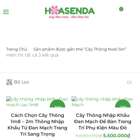
0
Trang Chủ
Sản phẩm được gắn thẻ “Cây Thông Noel 5m”
LỌC BỞI GIÁ
Hiển thị tất cả 3 kết quả
Bộ Lọc
-10%
-17%
LỌC
Cách Chọn Cây Thông
Cây Thông Nhập Khẩu
1m8 – 2m Thông Nhập
Đan Mạch Để Bàn Trang
Khẩu Từ Đan Mạch Trang
Trí Phụ Kiện Màu Đỏ
DANH MỤC SẢN PHẨM
Trí Sang Trọng
6.600.000
₫
5.500.000
₫