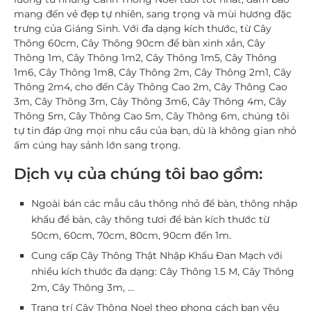
mang đến vẻ đẹp tự nhiên, sang trọng và mùi hương đặc
trưng của Giáng Sinh. Với đa dạng kích thước, từ
Cây
Thông 60cm
,
Cây Thông 90cm
để bàn xinh xắn,
Cây
Thông 1m
,
Cây Thông 1m2
,
Cây Thông 1m5
,
Cây Thông
1m6
,
Cây Thông 1m8
,
Cây Thông 2m
,
Cây Thông 2m1
,
Cây
Thông 2m4
, cho đến
Cây Thông Cao 2m
,
Cây Thông Cao
3m
,
Cây Thông 3m
,
Cây Thông 3m6
,
Cây Thông 4m
,
Cây
Thông 5m
,
Cây Thông Cao 5m
,
Cây Thông 6m
, chúng tôi
tự tin đáp ứng mọi nhu cầu của bạn, dù là không gian nhỏ
ấm cúng hay sảnh lớn sang trọng.
Dịch vụ của chúng tôi bao gồm:
Ngoài bán các mẫu câu thông nhỏ để bàn, thông nhập
khẩu để bàn, cây thông tươi để bàn kích thước từ
50cm, 60cm, 70cm, 80cm, 90cm đến 1m.
Cung cấp Cây Thông Thật Nhập Khẩu Đan Mạch
với
nhiều kích thước đa dạng:
Cây Thông 1.5 M
,
Cây Thông
2m
,
Cây Thông 3m
, …
Trang trí Cây Thông Noel
theo phong cách bạn yêu