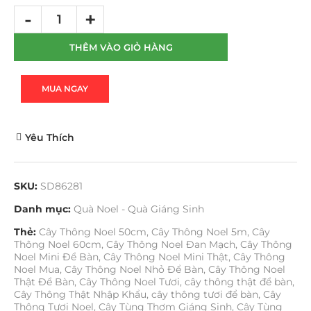
THÊM VÀO GIỎ HÀNG
MUA NGAY
Yêu Thích
SKU:
SD86281
Danh mục:
Quà Noel - Quà Giáng Sinh
Thẻ:
Cây Thông Noel 50cm
,
Cây Thông Noel 5m
,
Cây
Thông Noel 60cm
,
Cây Thông Noel Đan Mạch
,
Cây Thông
Noel Mini Để Bàn
,
Cây Thông Noel Mini Thật
,
Cây Thông
Noel Mua
,
Cây Thông Noel Nhỏ Để Bàn
,
Cây Thông Noel
Thật Để Bàn
,
Cây Thông Noel Tươi
,
cây thông thật để bàn
,
Cây Thông Thật Nhập Khẩu
,
cây thông tươi để bàn
,
Cây
Thông Tươi Noel
,
Cây Tùng Thơm Giáng Sinh
,
Cây Tùng