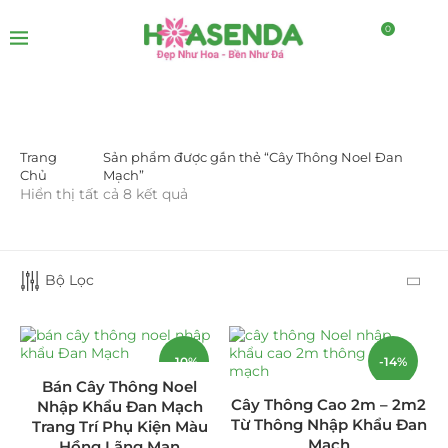
0
Trang
Sản phẩm được gắn thẻ “Cây Thông Noel Đan
LỌC BỞI GIÁ
Chủ
Mạch”
Hiển thị tất cả 8 kết quả
Bộ Lọc
LỌC
-10%
-14%
Bán Cây Thông Noel
Cây Thông Cao 2m – 2m2
Nhập Khẩu Đan Mạch
DANH MỤC SẢN PHẨM
Từ Thông Nhập Khẩu Đan
Trang Trí Phụ Kiện Màu
Mạch
Hồng Lãng Mạn