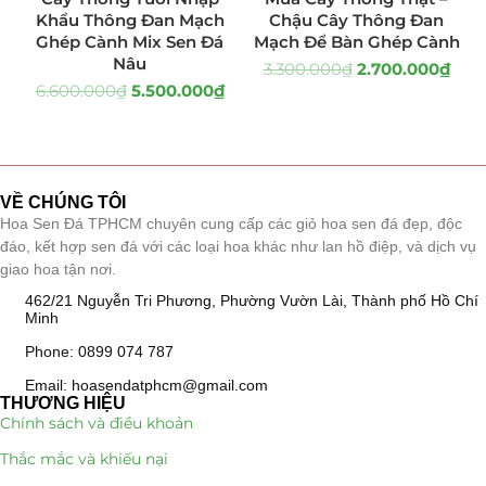
Khẩu Thông Đan Mạch
Chậu Cây Thông Đan
Quà Tặng
(507)
Ghép Cành Mix Sen Đá
Mạch Để Bàn Ghép Cành
Nâu
3.300.000
₫
2.700.000
₫
Quà Noel - Quà Giáng Sinh
(41)
6.600.000
₫
5.500.000
₫
Quà Tặng Khách Hàng
(390)
Quà Tặng Sếp
(320)
VỀ CHÚNG TÔI
Hoa Sen Đá TPHCM chuyên cung cấp các giỏ hoa sen đá đẹp, độc
Quà Tết
(278)
đáo, kết hợp sen đá với các loại hoa khác như lan hồ điệp, và dịch vụ
giao hoa tận nơi.
Quà Tặng 20 11
(77)
462/21 Nguyễn Tri Phương, Phường Vườn Lài, Thành phố Hồ Chí
Minh
Sen Đá DECOR
(397)
Phone: 0899 074 787
Bình Hoa Sen Đá
(106)
Email: hoasendatphcm@gmail.com
THƯƠNG HIỆU
Chính sách và điều khoản
Bó Hoa Sen Đá
(32)
Thắc mắc và khiếu nại
Hoa Cưới Sen Đá
(29)