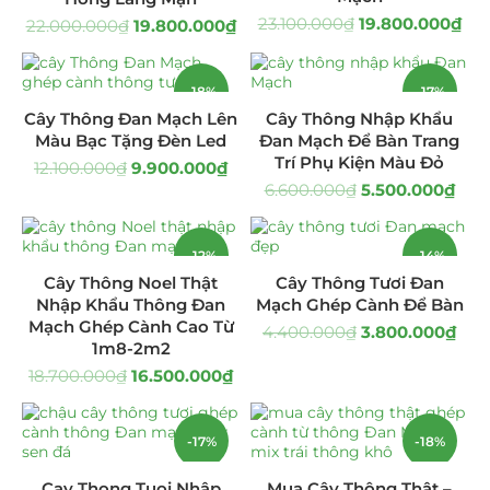
23.100.000
₫
19.800.000
₫
22.000.000
₫
19.800.000
₫
Giá Sỉ Đại Lý
(145)
Cây Sen Đá Giá Sỉ
(137)
-18%
-17%
Cây Thông Đan Mạch Lên
Cây Thông Nhập Khẩu
Chậu Sen Đá Mini
(8)
Màu Bạc Tặng Đèn Led
Đan Mạch Để Bàn Trang
Trí Phụ Kiện Màu Đỏ
12.100.000
₫
9.900.000
₫
Hồ Điệp và Hoa Sen đá
(289)
6.600.000
₫
5.500.000
₫
Lan Hồ Điệp Truyền Thống
(132)
-12%
-14%
Lũa Hồ Điệp Sen Đá
(91)
Cây Thông Noel Thật
Cây Thông Tươi Đan
Nhập Khẩu Thông Đan
Mạch Ghép Cành Để Bàn
Mạch Ghép Cành Cao Từ
Tiểu Cảnh Lan Sen Đá
(63)
4.400.000
₫
3.800.000
₫
1m8-2m2
18.700.000
₫
16.500.000
₫
Hoa Ngày Lễ 8/3
(38)
Hoa Tặng 14/2
(16)
-17%
-18%
Hoa Tặng 20/10
(33)
Cay Thong Tuoi Nhập
Mua Cây Thông Thật –