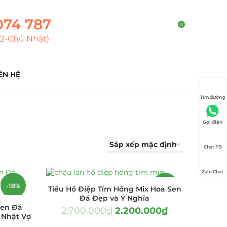
074 787
0
T2-Chủ Nhật)
ÊN HỆ
Tìm đường
Gọi điện
Chat FB
Zalo Chat
-18%
-19%
Tiểu Hồ Điệp Tím Hồng Mix Hoa Sen
Đá Đẹp và Ý Nghĩa
Sen Đá
2.700.000
₫
2.200.000
₫
 Nhật Vợ