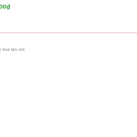
00
₫
 hoa tận nơi.