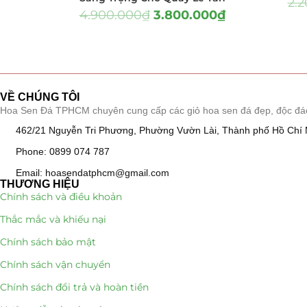
2.
Hồ Điệp và Hoa 
4.900.000
₫
3.800.000
₫
Lan Hồ Điệp 
Lũa Hồ Điệp 
Tiểu Cảnh Lan
VỀ CHÚNG TÔI
Hoa Sen Đá TPHCM chuyên cung cấp các giỏ hoa sen đá đẹp, độc đáo, k
Hoa Ngày Lễ 8/3
462/21 Nguyễn Tri Phương, Phường Vườn Lài, Thành phố Hồ Chí 
Phone: 0899 074 787
Hoa Tặng 14/2
Email: hoasendatphcm@gmail.com
THƯƠNG HIỆU
Hoa Tặng 20/10
Chính sách và điều khoản
Thắc mắc và khiếu nại
Quà Tặng
Chính sách bảo mật
Quà Noel - Qu
Chính sách vận chuyển
Quà Tặng Khá
Chính sách đổi trả và hoàn tiền