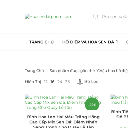
TRANG CHỦ
HỒ ĐIỆP VÀ HOA SEN ĐÁ
Trang Chủ
Sản phẩm được gắn thẻ “Chậu hoa hồ điệ
LỌC BỞI GIÁ
DANH MỤC S
Bộ Lọc
Hiển Thị
12
16
24
36
Giá Sỉ Đại Lý
Cây Sen Đá Gi
-22%
Bình Ti
Chậu Sen Đá M
Bình Hoa Lan Hai Màu Trắng Hồng
Để Bà
Cao Cấp Mix Sen Đá: Điểm Nhấn
Sang Trọng Cho Quầy Lễ Tân
LỌC