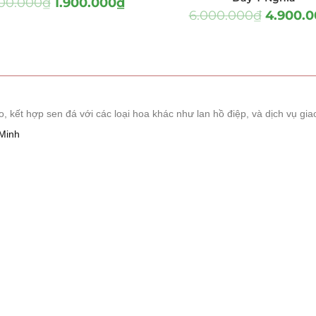
200.000
₫
1.900.000
₫
Sen đá
(289)
6.000.000
₫
4.900.0
Truyền Thống
(132)
Sen Đá
(91)
 Sen Đá
(63)
ết hợp sen đá với các loại hoa khác như lan hồ điệp, và dịch vụ giao
(38)
Minh
(16)
(33)
(507)
à Giáng Sinh
(41)
ch Hàng
(390)