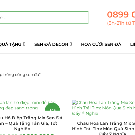
0899 
(8h-21h từ 
QUÀ TẶNG
SEN ĐÁ DECOR
HOA CƯỚI SEN ĐÁ
LI
p trồng cùng sen đá”
ẢN PHẨM
(145)
á Sỉ
(137)
-14%
ểu Hồ Điệp Trắng Mix Sen Đá
ini
(8)
n – Quà Tặng Tân Gia, Tốt
Chau Hoa Lan Trắng Mix 
Nghiệp
Hình Trái Tim: Món Quà Sinh
Đầy Ý Nghĩa