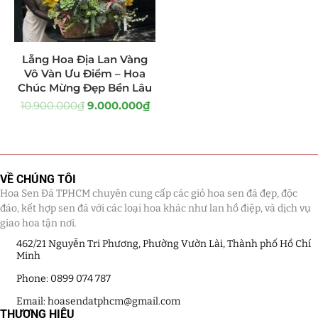
Tiểu Cảnh Lan Sen Đá
(63)
Lẵng Hoa Địa Lan Vàng
Hoa Ngày Lễ 8/3
(38)
Vô Vàn Ưu Điểm – Hoa
Chúc Mừng Đẹp Bền Lâu
Hoa Tặng 14/2
(16)
10.900.000
₫
9.000.000
₫
Hoa Tặng 20/10
(33)
Quà Tặng
(507)
VỀ CHÚNG TÔI
Quà Noel - Quà Giáng Sinh
(41)
Hoa Sen Đá TPHCM chuyên cung cấp các giỏ hoa sen đá đẹp, độc
đáo, kết hợp sen đá với các loại hoa khác như lan hồ điệp, và dịch vụ
Quà Tặng Khách Hàng
(390)
giao hoa tận nơi.
462/21 Nguyễn Tri Phương, Phường Vườn Lài, Thành phố Hồ Chí
Quà Tặng Sếp
(320)
Minh
Phone: 0899 074 787
Quà Tết
(278)
Email: hoasendatphcm@gmail.com
THƯƠNG HIỆU
Quà Tặng 20 11
(77)