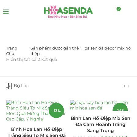
0
Trang
Sản phẩm được gắn thẻ “Hoa sen đá decor mix hồ
LỌC BỞI GIÁ
Chủ
điệp”
Hiển thị tất cả 2 kết quả
Bộ Lọc
LỌC
-13%
-14%
Bình Lan Hồ Điệp Mix Sen
Đá Cam Hoành Tráng
DANH MỤC SẢN PHẨM
Bình Hoa Lan Hồ Điệp
Sang Trọng
Trắng Siêu To Mix Sen Đá