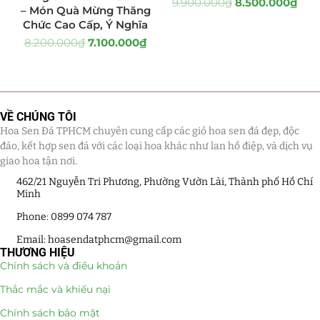
9.900.000
₫
8.500.000
₫
– Món Quà Mừng Thăng
Giá Sỉ Đại Lý
(145)
Chức Cao Cấp, Ý Nghĩa
8.200.000
₫
7.100.000
₫
Cây Sen Đá Giá Sỉ
(137)
Chậu Sen Đá Mini
(8)
VỀ CHÚNG TÔI
Hồ Điệp và Hoa Sen đá
(289)
Hoa Sen Đá TPHCM chuyên cung cấp các giỏ hoa sen đá đẹp, độc
đáo, kết hợp sen đá với các loại hoa khác như lan hồ điệp, và dịch vụ
Lan Hồ Điệp Truyền Thống
(132)
giao hoa tận nơi.
Lũa Hồ Điệp Sen Đá
462/21 Nguyễn Tri Phương, Phường Vườn Lài, Thành phố Hồ Chí
(91)
Minh
Tiểu Cảnh Lan Sen Đá
(63)
Phone: 0899 074 787
Email: hoasendatphcm@gmail.com
Hoa Ngày Lễ 8/3
(38)
THƯƠNG HIỆU
Chính sách và điều khoản
Hoa Tặng 14/2
(16)
Thắc mắc và khiếu nại
Hoa Tặng 20/10
(33)
Chính sách bảo mật