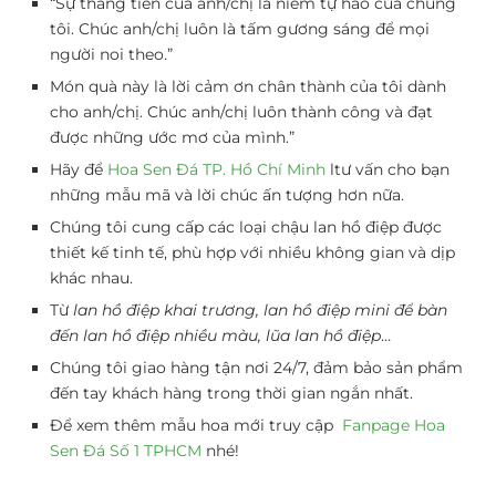
“Sự thăng tiến của anh/chị là niềm tự hào của chúng
tôi. Chúc anh/chị luôn là tấm gương sáng để mọi
người noi theo.”
Món quà này là lời cảm ơn chân thành của tôi dành
cho anh/chị. Chúc anh/chị luôn thành công và đạt
được những ước mơ của mình.”
Hãy để
Hoa Sen Đá TP. Hồ Chí Minh
ltư vấn cho bạn
những mẫu mã và lời chúc ấn tượng hơn nữa.
Chúng tôi cung cấp các loại chậu lan hồ điệp được
thiết kế tinh tế, phù hợp với nhiều không gian và dịp
khác nhau.
Từ
lan hồ điệp khai trương, lan hồ điệp mini để bàn
đến lan hồ điệp nhiều màu, lũa lan hồ điệp
…
Chúng tôi giao hàng tận nơi 24/7, đảm bảo sản phẩm
đến tay khách hàng trong thời gian ngắn nhất.
Để xem thêm mẫu hoa mới truy cập
Fanpage Hoa
Sen Đá Số 1 TPHCM
nhé!