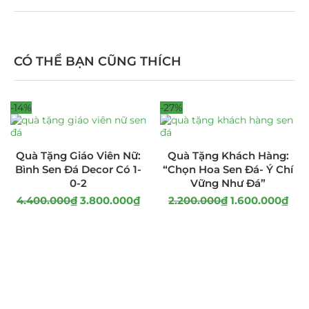
CÓ THỂ BẠN CŨNG THÍCH
-14%
-27%
Quà Tặng Giáo Viên Nữ:
Quà Tặng Khách Hàng:
Bình Sen Đá Decor Có 1-
“Chọn Hoa Sen Đá- Ý Chí
0-2
Vững Như Đá”
4.400.000
₫
3.800.000
₫
2.200.000
₫
1.600.000
₫