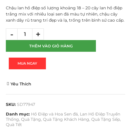
Chậu lan hồ điệp số lượng khoảng 18 – 20 cây lan hồ điệp
trắng mix với nhiều loại sen đá màu tự nhiên, chậu cây
xanh dây rũ trang trí đẹp và lạ, trồng trên bình sứ cao cấp.
THÊM VÀO GIỎ HÀNG
MUA NGAY
Yêu Thích
SKU:
SD77947
Danh mục:
Hồ Điệp và Hoa Sen đá
,
Lan Hồ Điệp Truyền
Thống
,
Quà Tặng
,
Quà Tặng Khách Hàng
,
Quà Tặng Sếp
,
Quà Tết