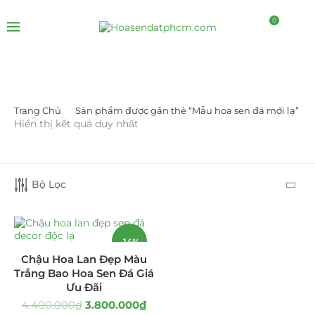
0
Trang Chủ
Sản phẩm được gắn thẻ “Mẫu hoa sen đá mới lạ”
DANH MỤC SẢN PHẨM
Hiển thị kết quả duy nhất
Giá Sỉ Đại Lý
(145)
Bộ Lọc
Cây Sen Đá Giá Sỉ
(137)
Chậu Sen Đá Mini
(8)
-14%
Hồ Điệp và Hoa Sen đá
(289)
Chậu Hoa Lan Đẹp Màu
Trắng Bao Hoa Sen Đá Giá
Lan Hồ Điệp Truyền Thống
(132)
Ưu Đãi
4.400.000
₫
3.800.000
₫
Lũa Hồ Điệp Sen Đá
(91)