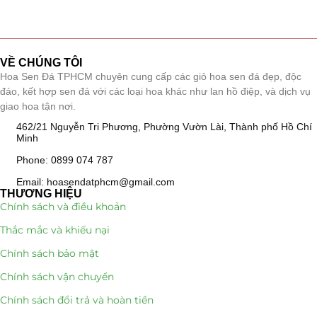
Tiểu Cảnh Lan Sen Đá
(63)
Hoa Ngày Lễ 8/3
(38)
VỀ CHÚNG TÔI
Hoa Sen Đá TPHCM chuyên cung cấp các giỏ hoa sen đá đẹp, độc
Hoa Tặng 14/2
đáo, kết hợp sen đá với các loại hoa khác như lan hồ điệp, và dịch vụ
(16)
giao hoa tận nơi.
Hoa Tặng 20/10
(33)
462/21 Nguyễn Tri Phương, Phường Vườn Lài, Thành phố Hồ Chí
Minh
Quà Tặng
(507)
Phone: 0899 074 787
Email: hoasendatphcm@gmail.com
Quà Noel - Quà Giáng Sinh
(41)
THƯƠNG HIỆU
Chính sách và điều khoản
Quà Tặng Khách Hàng
(390)
Thắc mắc và khiếu nại
Quà Tặng Sếp
(320)
Chính sách bảo mật
Chính sách vận chuyển
Quà Tết
(278)
Chính sách đổi trả và hoàn tiền
Quà Tặng 20 11
(77)