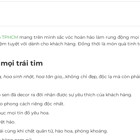
á TPHCM
mang trên mình sắc vóc hoàn hảo làm rung động mọi g
iệm tuyệt vời dành cho khách hàng. Đồng thời là món quà tinh t
mọi trái tim
 hoa sinh nhật, hoa tân gia
,…không chỉ đẹp, độc lạ mà còn phải
p
sen đá decor ra đời nhận được sự yêu thích của khách hàng.
heo phong cách riêng độc nhất.
hục mọi tín đồ yêu hoa.
ệt hảo.
ái cùng khí chất quân tử, hào hoa, phóng khoáng.
ch hàng nam nữ.