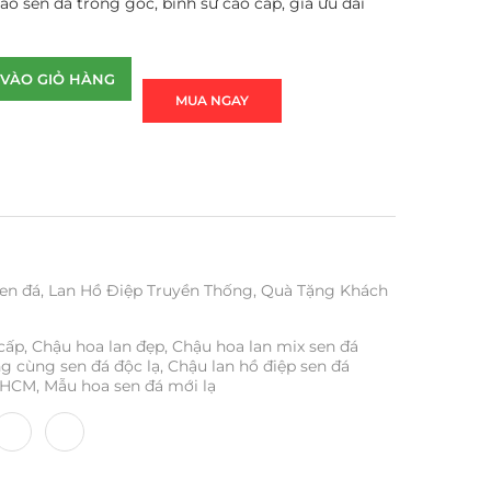
ao sen đá trồng gốc, bình sứ cao cấp, giá ưu đãi
VÀO GIỎ HÀNG
MUA NGAY
en đá
,
Lan Hồ Điệp Truyền Thống
,
Quà Tặng Khách
 cấp
,
Chậu hoa lan đẹp
,
Chậu hoa lan mix sen đá
ng cùng sen đá độc lạ
,
Chậu lan hồ điệp sen đá
PHCM
,
Mẫu hoa sen đá mới lạ