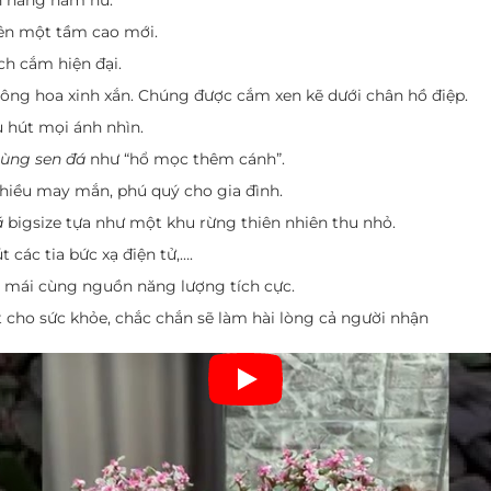
lên một tầm cao mới.
ch cắm hiện đại.
ông hoa xinh xắn. Chúng được cắm xen kẽ dưới chân hồ điệp.
 hút mọi ánh nhìn.
cùng sen đá
như “hổ mọc thêm cánh”.
hiều may mắn, phú quý cho gia đình.
á
bigsize tựa như một khu rừng thiên nhiên thu nhỏ.
các tia bức xạ điện tử,….
i mái cùng nguồn năng lượng tích cực.
t cho sức khỏe, chắc chắn sẽ làm hài lòng cả người nhận