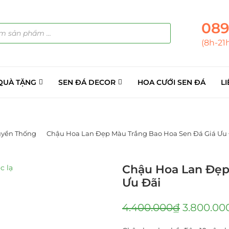
089
(8h-21
QUÀ TẶNG
SEN ĐÁ DECOR
HOA CƯỚI SEN ĐÁ
LI
uyền Thống
Chậu Hoa Lan Đẹp Màu Trắng Bao Hoa Sen Đá Giá Ưu
Chậu Hoa Lan Đẹp
Ưu Đãi
4.400.000
₫
3.800.00