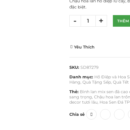
Chậu hoa lan hồ điệp 10 cây, b
đặc biệt.
THÊM 
Yêu Thích
SKU:
SD87279
Danh mục:
Hồ Điệp và Hoa S
Hàng
,
Quà Tặng Sếp
,
Quà Tết
Thẻ:
Bình lan mix sen đá cao
sang trọng
,
Chậu hoa lan trồ
decor tươi lâu
,
Hoa Sen Đá T
Chia sẻ