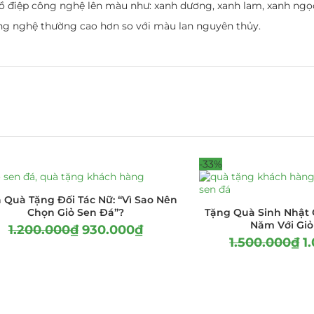
ồ điệp công nghệ lên màu như: xanh dương, xanh lam, xanh ng
ng nghệ thường cao hơn so với màu lan nguyên thủy.
-33%
 Quà Tặng Đối Tác Nữ: “Vì Sao Nên
Chọn Giỏ Sen Đá”?
Tặng Quà Sinh Nhật
Năm Với Giỏ
1.200.000
₫
930.000
₫
1.500.000
₫
1