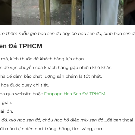
m thêm mẫu giỏ hoa sen đá hay bó hoa sen đá, bình hoa sen 
 Sen Đá TPHCM
mã, kích thước để khách hàng lựa chọn.
vấn để vận chuyển của khách hàng gặp nhiều khó khăn.
 nhà để đảm bảo chất lượng sản phẩm là tốt nhất.
oa được quay chi tiết.
hoa qua website hoặc
Fanpage Hoa Sen Đá TPHCM.
 gian.
ãi lớn.
 đá, giỏ hoa sen đá, chậu hoa hồ điệp mix sen đá
,…để bạn thoải
ới màu tự nhiên như: trắng, hồng, tím, vàng, cam…