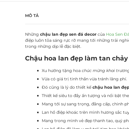
MÔ TẢ
Những
chậu lan đẹp sen đá decor
của
Hoa Sen Đ
điệp luôn tỏa sáng rực rỡ mang tới những trải ngh
trong những dịp lễ đặc biệt.
Chậu hoa lan đẹp làm tan chảy 
Xu hướng tặng hoa
chúc mừng khai trương,
Vừa có giá trị tinh thần vừa tránh lãng phí.
Đó cũng là lý do thiết kế
chậu hoa lan đẹ
Thiết kế siêu to đầy ấn tượng và nổi bật t
Mang tới sự sang trọng, đẳng cấp, chinh p
Lan hồ điệp khoác trên mình hương sắc tuy
Mang trong mình vẻ đẹp thanh tao, quý ph
Lan hồ điệp đã làm u mê trái tim bao khá