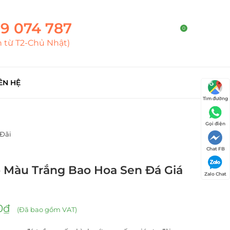
9 074 787
0
h từ T2-Chủ Nhật)
ÊN HỆ
Tìm đường
Gọi điện
 Đãi
Chat FB
 Màu Trắng Bao Hoa Sen Đá Giá
Zalo Chat
0
₫
(Đã bao gồm VAT)