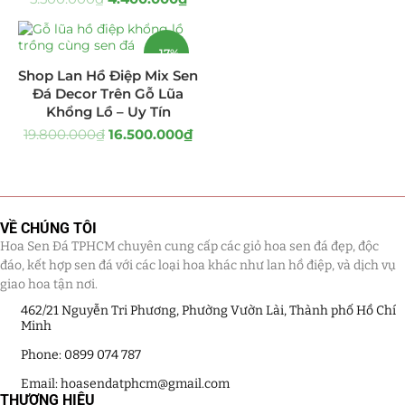
-17%
Shop Lan Hồ Điệp Mix Sen
Đá Decor Trên Gỗ Lũa
Khổng Lồ – Uy Tín
19.800.000
₫
16.500.000
₫
VỀ CHÚNG TÔI
Hoa Sen Đá TPHCM chuyên cung cấp các giỏ hoa sen đá đẹp, độc
đáo, kết hợp sen đá với các loại hoa khác như lan hồ điệp, và dịch vụ
giao hoa tận nơi.
462/21 Nguyễn Tri Phương, Phường Vườn Lài, Thành phố Hồ Chí
Minh
Phone: 0899 074 787
Email: hoasendatphcm@gmail.com
THƯƠNG HIỆU