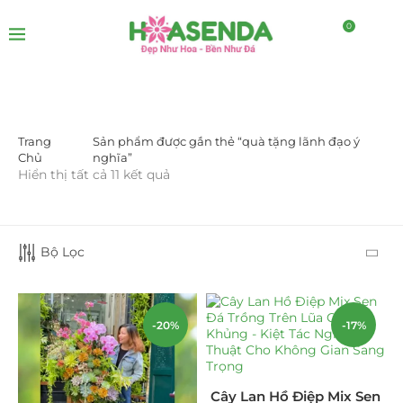
0
Trang
Sản phẩm được gắn thẻ “quà tặng lãnh đạo ý
LỌC BỞI GIÁ
Chủ
nghĩa”
Hiển thị tất cả 11 kết quả
Bộ Lọc
LỌC
-20%
-17%
DANH MỤC SẢN PHẨM
Cây Lan Hồ Điệp Mix Sen