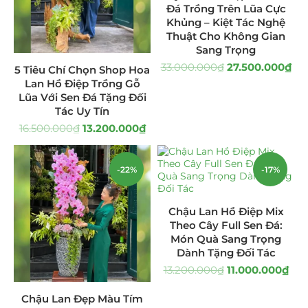
Đá Trồng Trên Lũa Cực
Giá Sỉ Đại Lý
(145)
Khủng – Kiệt Tác Nghệ
Thuật Cho Không Gian
Sang Trọng
Cây Sen Đá Giá Sỉ
(137)
33.000.000
₫
27.500.000
₫
5 Tiêu Chí Chọn Shop Hoa
Chậu Sen Đá Mini
(8)
Lan Hồ Điệp Trồng Gỗ
Lũa Với Sen Đá Tặng Đối
Tác Uy Tín
Hồ Điệp và Hoa Sen đá
(289)
16.500.000
₫
13.200.000
₫
Lan Hồ Điệp Truyền Thống
(132)
-22%
-17%
Lũa Hồ Điệp Sen Đá
(91)
Tiểu Cảnh Lan Sen Đá
(63)
Chậu Lan Hồ Điệp Mix
Theo Cây Full Sen Đá:
Hoa Ngày Lễ 8/3
(38)
Món Quà Sang Trọng
Dành Tặng Đối Tác
Hoa Tặng 14/2
(16)
13.200.000
₫
11.000.000
₫
Chậu Lan Đẹp Màu Tím
Hoa Tặng 20/10
(33)