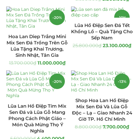
Hoa Khai Trương Sen Đá
(299)
-20%
-10%
Hoa Sinh Nhật Sen Đá
(340)
Lũa Hồ Điệp Sen Đá Tết
Khổng Lồ – Quà Tặng Cho
Hoa Lan Diep Trắng Mini
Sếp Nam
Lẵng Hoa Sen Đá
(160)
Mix Sen Đá Trồng Trên Gỗ
25.800.000
₫
23.100.000
₫
Lũa Tặng Khai Trương,
Tiểu Cảnh Sen Đá
(35)
Sinh Nhật, Tân Gia
13.700.000
₫
11.000.000
₫
Tranh Sen Đá 3D
(31)
Uncategorized
(8)
-20%
-13%
Shop Hoa Lan Hồ Điệp
Lũa Lan Hồ Điệp Tím Mix
Mix Sen Đá Và Lũa Gỗ
Sen Đá và Lũa Gỗ Mang
Độc – Lạ – Giao Nhanh 24
Phong Cách Phật Giáo –
Giờ TP. Hồ Chí Minh
Món Quà Mừng Thọ Ý
8.800.000
₫
7.700.000
₫
Nghĩa
5.500.000
₫
4.400.000
₫