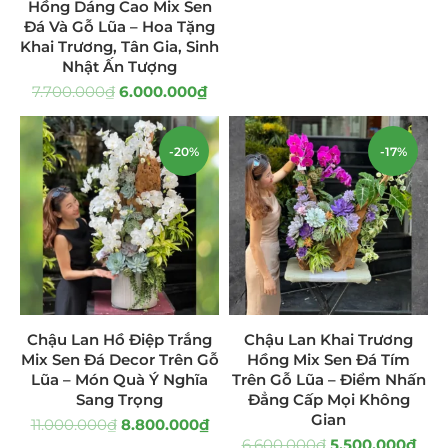
Hồng Dáng Cao Mix Sen
Đá Và Gỗ Lũa – Hoa Tặng
Quà Tặng
(507)
Khai Trương, Tân Gia, Sinh
Nhật Ấn Tượng
Quà Noel - Quà Giáng Sinh
(41)
7.700.000
₫
6.000.000
₫
Quà Tặng Khách Hàng
(390)
-20%
-17%
Quà Tặng Sếp
(320)
Quà Tết
(278)
Quà Tặng 20 11
(77)
Sen Đá DECOR
(397)
Chậu Lan Hồ Điệp Trắng
Chậu Lan Khai Trương
Bình Hoa Sen Đá
(106)
Mix Sen Đá Decor Trên Gỗ
Hồng Mix Sen Đá Tím
Lũa – Món Quà Ý Nghĩa
Trên Gỗ Lũa – Điểm Nhấn
Bó Hoa Sen Đá
(32)
Sang Trọng
Đẳng Cấp Mọi Không
Gian
11.000.000
₫
8.800.000
₫
Hoa Cưới Sen Đá
(29)
6.600.000
₫
5.500.000
₫