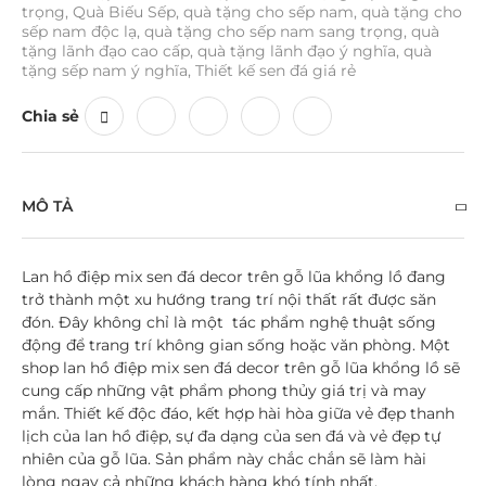
trọng
,
Quà Biếu Sếp
,
quà tặng cho sếp nam
,
quà tặng cho
sếp nam độc lạ
,
quà tặng cho sếp nam sang trọng
,
quà
tặng lãnh đạo cao cấp
,
quà tặng lãnh đạo ý nghĩa
,
quà
tặng sếp nam ý nghĩa
,
Thiết kế sen đá giá rẻ
Chia sẻ
MÔ TẢ
Lan hồ điệp mix sen đá decor trên gỗ lũa khổng lồ
đang
trở thành một xu hướng trang trí nội thất rất được săn
đón. Đây không chỉ là một tác phẩm nghệ thuật sống
động để trang trí không gian sống hoặc văn phòng. Một
shop lan hồ điệp mix sen đá decor trên gỗ lũa khổng lồ sẽ
cung cấp những vật phẩm phong thủy giá trị và may
mắn. Thiết kế độc đáo, kết hợp hài hòa giữa vẻ đẹp thanh
lịch của lan hồ điệp, sự đa dạng của sen đá và vẻ đẹp tự
nhiên của gỗ lũa. Sản phẩm này chắc chắn sẽ làm hài
lòng ngay cả những khách hàng khó tính nhất.