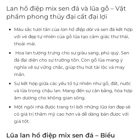
Lan hồ điệp mix sen đá và lũa gỗ – Vật
phẩm phong thủy đại cất đại lợi
Màu sắc tươi tắn của
lan hồ điệp dài
và sen đá kết hợp
với vẻ đẹp tự nhiên của gỗ lũa tạo cảm giác thư thái,
thoải mái.
Hoa lan tượng trưng cho sự giàu sang, phú quý. Sen
đá đại diện cho sự trường tồn. Còn gỗ lũa mang ý
nghĩa về sự vững chắc, giúp thu hút tài lộc và may
mắn.
Sự kết hợp giữa các yếu tố tự nhiên như gỗ, đất, nước
và lửa trong chậu lan. Mang đến sự cân bằng, hòa hợp
âm dương cho không gian sống.
Một ngôi nhà được trang trí bởi những
lũa lan
đẹp sẽ
có giá trị thẩm mỹ cao hơn và dễ dàng bán được với
giá tốt.
Lũa lan hồ điệp mix sen đá – Biểu