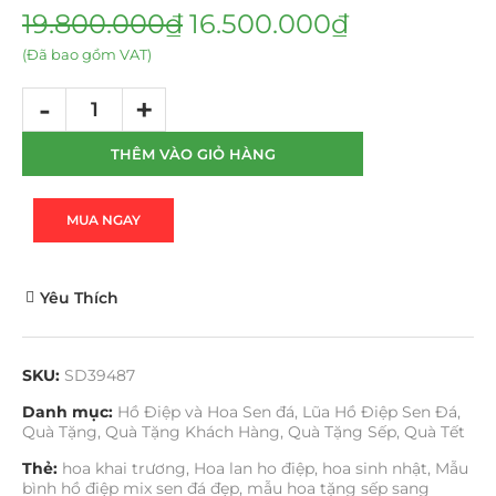
19.800.000
₫
16.500.000
₫
(Đã bao gồm VAT)
THÊM VÀO GIỎ HÀNG
MUA NGAY
Yêu Thích
SKU:
SD39487
Danh mục:
Hồ Điệp và Hoa Sen đá
,
Lũa Hồ Điệp Sen Đá
,
Quà Tặng
,
Quà Tặng Khách Hàng
,
Quà Tặng Sếp
,
Quà Tết
Thẻ:
hoa khai trương
,
Hoa lan ho điệp
,
hoa sinh nhật
,
Mẫu
bình hồ điệp mix sen đá đẹp
,
mẫu hoa tặng sếp sang