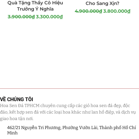
Quà Tặng Thầy Cô Hiệu
Cho Sang Xịn?
Trưởng Ý Nghĩa
4.900.000
₫
3.800.000
₫
3.900.000
₫
3.300.000
₫
VỀ CHÚNG TÔI
Hoa Sen Đá TPHCM chuyên cung cấp các giỏ hoa sen đá đẹp, độc
đáo, kết hợp sen đá với các loại hoa khác như lan hồ điệp, và dịch vụ
giao hoa tận nơi.
462/21 Nguyễn Tri Phương, Phường Vườn Lài, Thành phố Hồ Chí
Minh