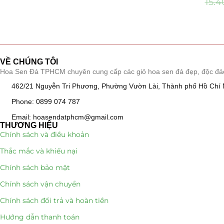
15.
Hồ Điệp và Hoa 
Lan Hồ Điệp 
Lũa Hồ Điệp 
VỀ CHÚNG TÔI
Tiểu Cảnh Lan
Hoa Sen Đá TPHCM chuyên cung cấp các giỏ hoa sen đá đẹp, độc đáo, k
462/21 Nguyễn Tri Phương, Phường Vườn Lài, Thành phố Hồ Chí 
Hoa Ngày Lễ 8/3
Phone: 0899 074 787
Hoa Tặng 14/2
Email: hoasendatphcm@gmail.com
THƯƠNG HIỆU
Chính sách và điều khoản
Hoa Tặng 20/10
Thắc mắc và khiếu nại
Quà Tặng
Chính sách bảo mật
Quà Noel - Qu
Chính sách vận chuyển
Chính sách đổi trả và hoàn tiền
Quà Tặng Khá
Hướng dẫn thanh toán