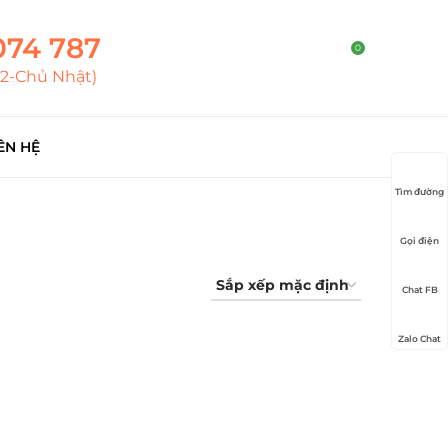
074 787
0
T2-Chủ Nhật)
ÊN HỆ
Tìm đường
Gọi điện
Chat FB
Zalo Chat