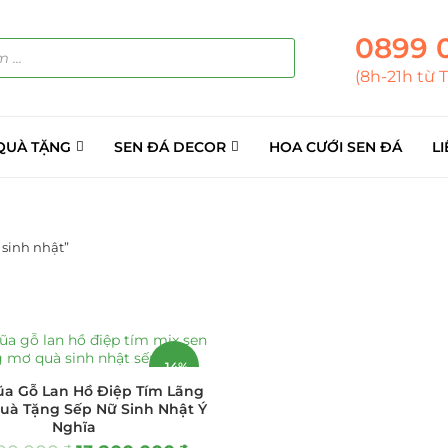
0899 
(8h-21h từ 
QUÀ TẶNG
SEN ĐÁ DECOR
HOA CƯỚI SEN ĐÁ
LI
sinh nhật”
ẢN PHẨM
(145)
á Sỉ
(137)
-14%
ũa Gỗ Lan Hồ Điệp Tím Lãng
ini
(8)
uà Tặng Sếp Nữ Sinh Nhật Ý
Nghĩa