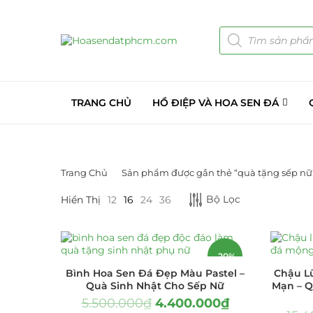
TRANG CHỦ
HỒ ĐIỆP VÀ HOA SEN ĐÁ
Trang Chủ
Sản phẩm được gắn thẻ “quà tặng sếp nữ 
LỌC BỞI GIÁ
DANH MỤC S
Bộ Lọc
Hiển Thị
12
16
24
36
Giá Sỉ Đại Lý
Cây Sen Đá Gi
-20%
Bình Hoa Sen Đá Đẹp Màu Pastel –
Chậu L
Chậu Sen Đá M
Quà Sinh Nhật Cho Sếp Nữ
Mạn – Q
HOT
5.500.000
₫
4.400.000
₫
LỌC