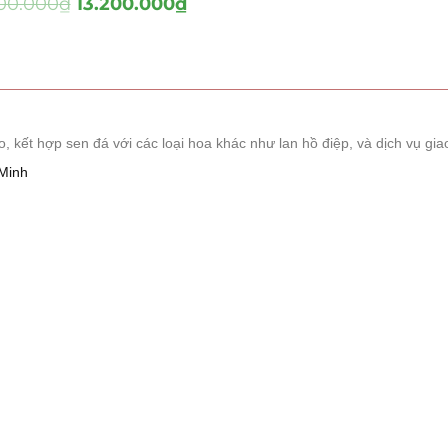
400.000
₫
13.200.000
₫
Sen đá
(289)
Truyền Thống
(132)
Sen Đá
(91)
 Sen Đá
(63)
ết hợp sen đá với các loại hoa khác như lan hồ điệp, và dịch vụ giao
Minh
(38)
(16)
(33)
(507)
à Giáng Sinh
(41)
ch Hàng
(390)