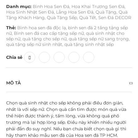
Danh mục:
Bình Hoa Sen Đá
,
Hoa Khai Trương Sen Đá
,
Hoa Sinh Nhật Sen Đá
,
Lẵng Hoa Sen Đá
,
Quà Tặng
,
Quà
Tặng Khách Hàng
,
Quà Tặng Sếp
,
Quà Tết
,
Sen Đá DECOR
Thẻ:
Bình hoa sen đá độc lạ
,
bình sen đá 2 tầng tặng sếp
nữ
,
Bình sen đá cao cấp tặng sếp nữ
,
quà sinh nhật cho
sếp nữ
,
quà tặng cho sếp nữ
,
quà tặng sếp nữ sang trọng
,
quà tặng sếp nữ sinh nhật
,
quà tặng sinh nhật sếp
Chia sẻ
MÔ TẢ
Chọn quà sinh nhật cho sếp không phải điều đơn giản,
nhất là với sếp nữ. Chọn quà cần tìm được món quà vừa
thể hiện được thành ý, tấm lòng, vừa không quá phô
trương mà lại hợp lòng sếp. Điều này khiến nhiều người
phải đắn đo suy nghĩ. Nếu bạn chưa biết chọn quà gì thì
hãy tham khảo mẫu sen đá của Hoa sen đá TP HCM.