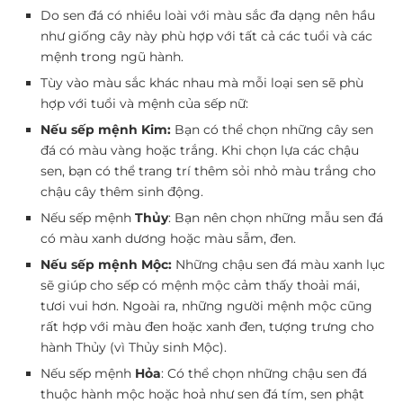
Do sen đá có nhiều loài với màu sắc đa dạng nên hầu
như giống cây này phù hợp với tất cả các tuổi và các
mệnh trong ngũ hành.
Tùy vào màu sắc khác nhau mà mỗi loại sen sẽ phù
hợp với tuổi và mệnh của sếp nữ:
Nếu sếp mệnh Kim:
Bạn có thể chọn những cây sen
đá có màu vàng hoặc trắng. Khi chọn lựa các chậu
sen, bạn có thể trang trí thêm sỏi nhỏ màu trắng cho
chậu cây thêm sinh động.
Nếu sếp mệnh
Thủy
:
Bạn nên chọn những mẫu sen đá
có màu xanh dương hoặc màu sẫm, đen.
Nếu sếp mệnh Mộc:
Những chậu sen đá màu xanh lục
sẽ giúp cho sếp có mệnh mộc cảm thấy thoải mái,
tươi vui hơn. Ngoài ra, những người mệnh mộc cũng
rất hợp với màu đen hoặc xanh đen, tượng trưng cho
hành Thủy (vì Thủy sinh Mộc).
Nếu sếp mệnh
Hỏa
:
Có thể chọn những chậu sen đá
thuộc hành mộc hoặc hoả như sen đá tím, sen phật