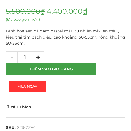
5.500.000
₫
4.400.000
₫
(Đã bao gồm VAT)
Bình hoa sen đá gam pastel màu tự nhiên mix lên màu,
kiểu trái tim cách điệu, cao khoảng 50-55cm, rộng khoảng
50-55cm.
THÊM VÀO GIỎ HÀNG
MUA NGAY
Yêu Thích
SKU:
SD82394