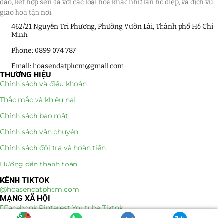
đáo, kết hợp sen đá với các loại hoa khác như lan hồ điệp, và dịch vụ
giao hoa tận nơi.
462/21 Nguyễn Tri Phương, Phường Vườn Lài, Thành phố Hồ Chí
Minh
Phone: 0899 074 787
Email: hoasendatphcm@gmail.com
THƯƠNG HIỆU
Chính sách và điều khoản
Thắc mắc và khiếu nại
Chính sách bảo mật
Chính sách vận chuyển
Chính sách đổi trả và hoàn tiền
Hướng dẫn thanh toán
KÊNH TIKTOK
@hoasendatphcm.com
MẠNG XÃ HỘI
Facebook
Pinterest
Youtube
Tiktok