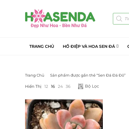
TRANG CHỦ
HỒ ĐIỆP VÀ HOA SEN ĐÁ
Trang Chủ
Sản phẩm được gắn thẻ “Sen Đá Đá Đỏ”
LỌC BỞI GIÁ
DANH MỤC S
Bộ Lọc
Hiển Thị
12
16
24
36
Giá Sỉ Đại Lý
Cây Sen Đá Gi
Chậu Sen Đá M