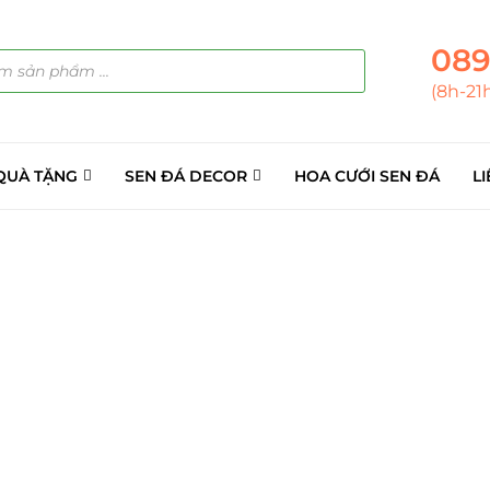
089
(8h-21
QUÀ TẶNG
SEN ĐÁ DECOR
HOA CƯỚI SEN ĐÁ
LI
ẢN PHẨM
(145)
á Sỉ
(137)
ini
(8)