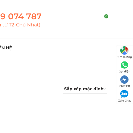
9 074 787
0
h từ T2-Chủ Nhật)
ÊN HỆ
Tìm đường
Gọi điện
Chat FB
Zalo Chat