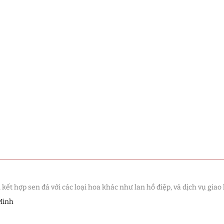
Sen đá
(289)
Truyền Thống
(132)
Sen Đá
(91)
 Sen Đá
(63)
(38)
(16)
(33)
(507)
t hợp sen đá với các loại hoa khác như lan hồ điệp, và dịch vụ giao 
à Giáng Sinh
(41)
Minh
ch Hàng
(390)