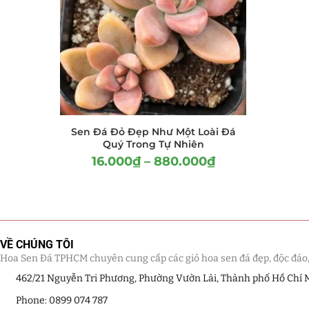
LỌC
Hồ Điệp và Hoa 
Lan Hồ Điệp 
Lũa Hồ Điệp 
Tiểu Cảnh Lan
Sen Đá Đỏ Đẹp Như Một Loài Đá
Hoa Ngày Lễ 8/3
Quý Trong Tự Nhiên
16.000
₫
–
880.000
₫
Hoa Tặng 14/2
Hoa Tặng 20/10
Quà Tặng
VỀ CHÚNG TÔI
Hoa Sen Đá TPHCM chuyên cung cấp các giỏ hoa sen đá đẹp, độc đáo, kế
Quà Noel - Qu
462/21 Nguyễn Tri Phương, Phường Vườn Lài, Thành phố Hồ Chí 
Quà Tặng Khá
Phone: 0899 074 787