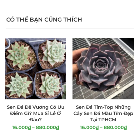
CÓ THỂ BẠN CŨNG THÍCH
Sen Đá Đế Vương Có Ưu
Sen Đá Tím-Top Những
Điểm Gì? Mua Sỉ Lẻ Ở
Cây Sen Đá Màu Tím Đẹp
Đâu?
Tại TPHCM
16.000
₫
–
880.000
₫
16.000
₫
–
880.000
₫