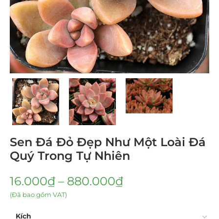
Sen Đá Đỏ Đẹp Như Một Loài Đá
Quý Trong Tự Nhiên
16.000
₫
–
880.000
₫
(Đã bao gồm VAT)
Kích